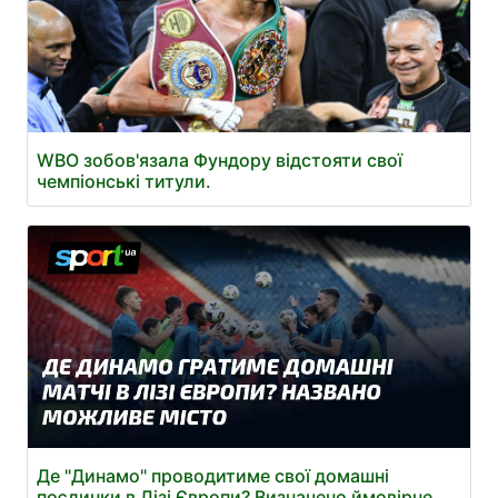
WBO зобов'язала Фундору відстояти свої
чемпіонські титули.
Де "Динамо" проводитиме свої домашні
поєдинки в Лізі Європи? Визначено ймовірне