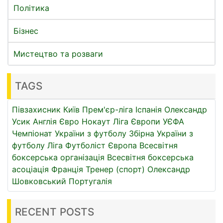
Політика
Бізнес
Мистецтво та розваги
TAGS
Півзахисник
Київ
Прем'єр-ліга
Іспанія
Олександр
Усик
Англія
Євро
Нокаут
Ліга Європи УЄФА
Чемпіонат України з футболу
Збірна України з
футболу
Ліга
Футболіст
Європа
Всесвітня
боксерська організація
Всесвітня боксерська
асоціація
Франція
Тренер (спорт)
Олександр
Шовковський
Португалія
RECENT POSTS