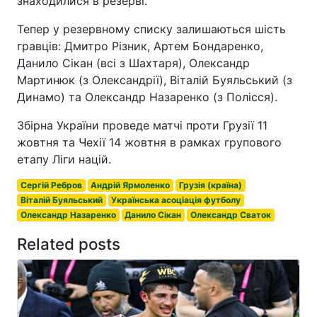
знаходилися в резерві.
Тепер у резервному списку залишаються шість
гравців: Дмитро Різник, Артем Бондаренко,
Данило Сікан (всі з Шахтаря), Олександр
Мартинюк (з Олександрії), Віталій Буяльський (з
Динамо) та Олександр Назаренко (з Полісся).
Збірна України проведе матчі проти Грузії 11
жовтня та Чехії 14 жовтня в рамках групового
етапу Ліги націй.
Сергій Ребров
Андрій Ярмоленко
Грузія (країна)
Віталій Буяльський
Українська асоціація футболу
Олександр Назаренко
Данило Сікан
Олександр Сваток
Related posts