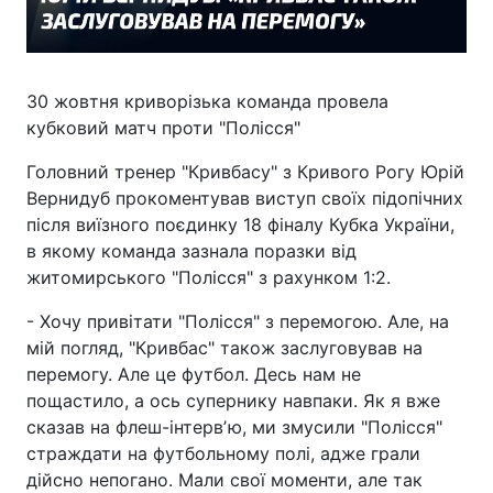
30 жовтня криворізька команда провела
кубковий матч проти "Полісся"
Головний тренер "Кривбасу" з Кривого Рогу Юрій
Вернидуб прокоментував виступ своїх підопічних
після виїзного поєдинку 18 фіналу Кубка України,
в якому команда зазнала поразки від
житомирського "Полісся" з рахунком 1:2.
- Хочу привітати "Полісся" з перемогою. Але, на
мій погляд, "Кривбас" також заслуговував на
перемогу. Але це футбол. Десь нам не
пощастило, а ось супернику навпаки. Як я вже
сказав на флеш-інтервʼю, ми змусили "Полісся"
страждати на футбольному полі, адже грали
дійсно непогано. Мали свої моменти, але так