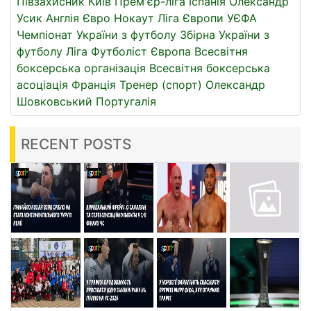
Півзахисник
Київ
Прем'єр-ліга
Іспанія
Олександр
Усик
Англія
Євро
Нокаут
Ліга Європи УЄФА
Чемпіонат України з футболу
Збірна України з
футболу
Ліга
Футболіст
Європа
Всесвітня
боксерська організація
Всесвітня боксерська
асоціація
Франція
Тренер (спорт)
Олександр
Шовковський
Португалія
RECENT POSTS