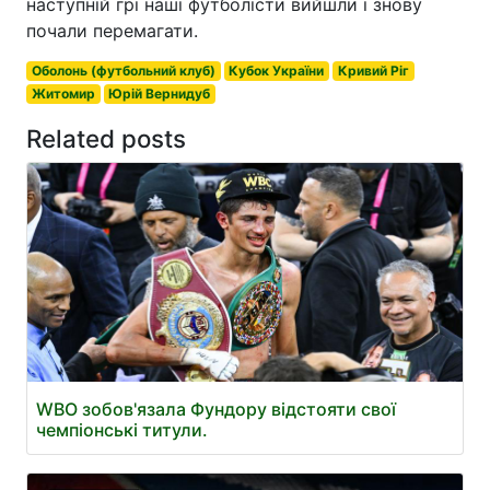
наступній грі наші футболісти вийшли і знову
почали перемагати.
Оболонь (футбольний клуб)
Кубок України
Кривий Ріг
Житомир
Юрій Вернидуб
Related posts
WBO зобов'язала Фундору відстояти свої
чемпіонські титули.