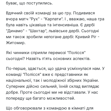
буває, що поступились.
Вдячний своїй команді за цю гру. Подивився
вчора матч "Рух" - "Карпати". І , вважаю, наша гра
була навіть цікавіша та інтенсивніша. Є дербі
"Динамо" - "Шахтар", львівське дербі. Сьогодні
ми також зробили непогане дербі: Кривий Ріг -
Житомир.
Які чинники сприяли перемозі "Полісся"
сьогодні? Назвіть пʼять основних аспектів.
По-перше, здається, що удача усміхнулася нам. У
команді "Полісся" вже є представники як
національної, так і молодіжної збірних України.
Суперник дійсно сильний, їхній склад виглядає
добре. Проте сьогодні ми не відставали. У нас
попереду ще багато можливостей.
Що обговорювали з командою в кімнаті для