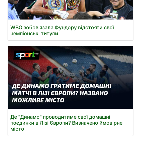
WBO зобов'язала Фундору відстояти свої
чемпіонські титули.
Де "Динамо" проводитиме свої домашні
поєдинки в Лізі Європи? Визначено ймовірне
місто