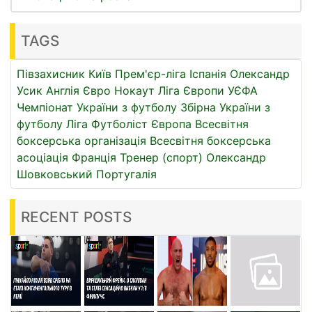
TAGS
Півзахисник
Київ
Прем'єр-ліга
Іспанія
Олександр
Усик
Англія
Євро
Нокаут
Ліга Європи УЄФА
Чемпіонат України з футболу
Збірна України з
футболу
Ліга
Футболіст
Європа
Всесвітня
боксерська організація
Всесвітня боксерська
асоціація
Франція
Тренер (спорт)
Олександр
Шовковський
Португалія
RECENT POSTS