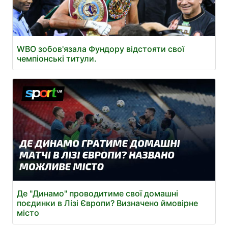
WBO зобов'язала Фундору відстояти свої
чемпіонські титули.
Де "Динамо" проводитиме свої домашні
поєдинки в Лізі Європи? Визначено ймовірне
місто