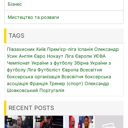
Бізнес
Мистецтво та розваги
TAGS
Півзахисник
Київ
Прем'єр-ліга
Іспанія
Олександр
Усик
Англія
Євро
Нокаут
Ліга Європи УЄФА
Чемпіонат України з футболу
Збірна України з
футболу
Ліга
Футболіст
Європа
Всесвітня
боксерська організація
Всесвітня боксерська
асоціація
Франція
Тренер (спорт)
Олександр
Шовковський
Португалія
RECENT POSTS