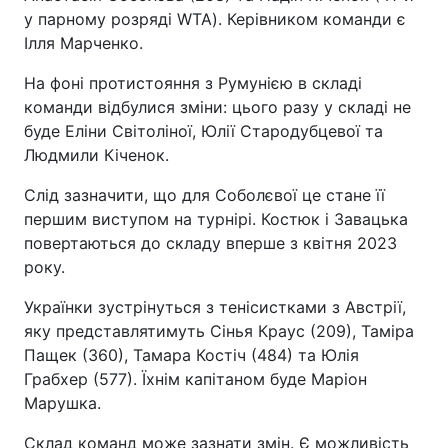
у парному розряді WTA). Керівником команди є
Ілля Марченко.
На фоні протистояння з Румунією в складі
команди відбулися зміни: цього разу у складі не
буде Еліни Світоліної, Юлії Стародубцевої та
Людмили Кіченок.
Слід зазначити, що для Соболєвої це стане її
першим виступом на турнірі. Костюк і Завацька
повертаються до складу вперше з квітня 2023
року.
Українки зустрінуться з тенісистками з Австрії,
яку представлятимуть Сінья Краус (209), Таміра
Пащек (360), Тамара Костіч (484) та Юлія
Грабхер (577). Їхнім капітаном буде Маріон
Марушка.
Склад команд може зазнати змін. Є можливість