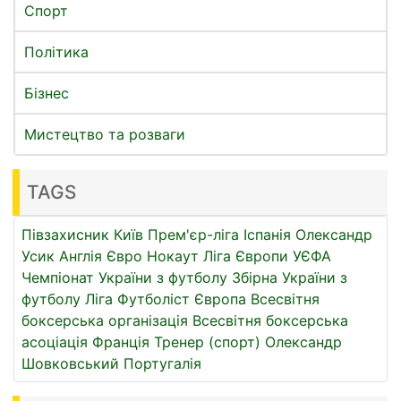
Спорт
Політика
Бізнес
Мистецтво та розваги
TAGS
Півзахисник
Київ
Прем'єр-ліга
Іспанія
Олександр
Усик
Англія
Євро
Нокаут
Ліга Європи УЄФА
Чемпіонат України з футболу
Збірна України з
футболу
Ліга
Футболіст
Європа
Всесвітня
боксерська організація
Всесвітня боксерська
асоціація
Франція
Тренер (спорт)
Олександр
Шовковський
Португалія