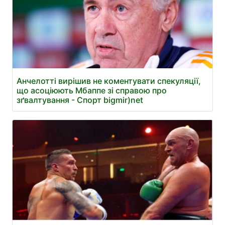
Анчелотті вирішив не коментувати спекуляції,
що асоціюють Мбаппе зі справою про
зґвалтування - Спорт bigmir)net