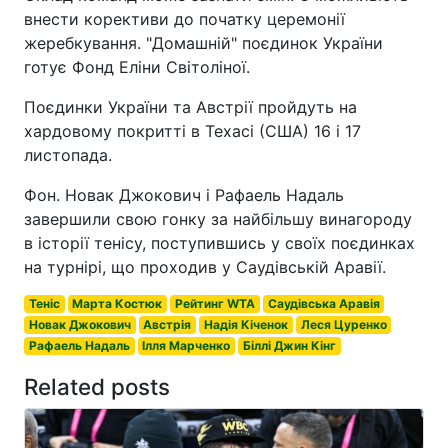
внести корективи до початку церемонії
жеребкування. "Домашній" поєдинок України
готує Фонд Еліни Світоліної.
Поєдинки України та Австрії пройдуть на
хардовому покритті в Техасі (США) 16 і 17
листопада.
Фон. Новак Джокович і Рафаель Надаль
завершили свою гонку за найбільшу винагороду
в історії тенісу, поступившись у своїх поєдинках
на турнірі, що проходив у Саудівській Аравії.
Теніс
Марта Костюк
Рейтинг WTA
Саудівська Аравія
Новак Джокович
Австрія
Надія Кіченок
Леся Цуренко
Рафаель Надаль
Ілля Марченко
Біллі Джин Кінг
Related posts