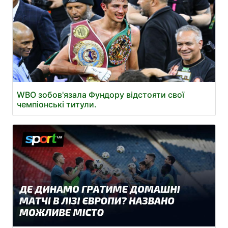
WBO зобов'язала Фундору відстояти свої
чемпіонські титули.