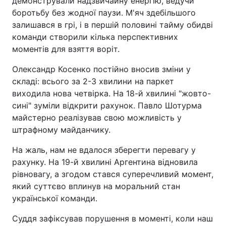
демонстрували надзвичайну енергію, ведучи
боротьбу без жодної паузи. М'яч здебільшого
залишався в грі, і в першій половині тайму обидві
команди створили кілька перспективних
моментів для взяття воріт.
Олександр Косенко постійно вносив зміни у
складі: всього за 2-3 хвилини на паркет
виходила нова четвірка. На 18-й хвилині "жовто-
сині" зуміли відкрити рахунок. Павло Шотурма
майстерно реалізував свою можливість у
штрафному майданчику.
На жаль, нам не вдалося зберегти перевагу у
рахунку. На 19-й хвилині Аргентина відновила
рівновагу, а згодом стався суперечливий момент,
який суттєво вплинув на моральний стан
української команди.
Суддя зафіксував порушення в моменті, коли наш