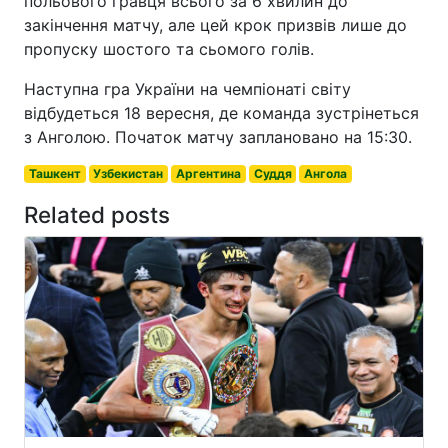
польового гравця всього за 6 хвилин до
закінчення матчу, але цей крок призвів лише до
пропуску шостого та сьомого голів.
Наступна гра України на чемпіонаті світу
відбудеться 18 вересня, де команда зустрінеться
з Анголою. Початок матчу заплановано на 15:30.
Ташкент
Узбекистан
Аргентина
Суддя
Ангола
Related posts