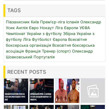
TAGS
Півзахисник
Київ
Прем'єр-ліга
Іспанія
Олександр
Усик
Англія
Євро
Нокаут
Ліга Європи УЄФА
Чемпіонат України з футболу
Збірна України з
футболу
Ліга
Футболіст
Європа
Всесвітня
боксерська організація
Всесвітня боксерська
асоціація
Франція
Тренер (спорт)
Олександр
Шовковський
Португалія
RECENT POSTS