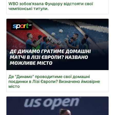
WBO зобов'язала Фундору відстояти свої
чемпіонські титули.
Де "Динамо" проводитиме свої домашні
поєдинки в Лізі Європи? Визначено ймовірне
місто