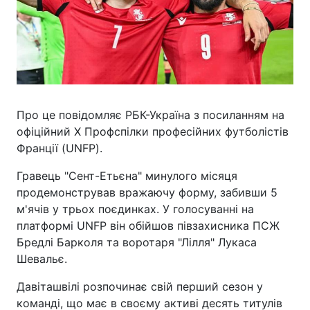
Про це повідомляє РБК-Україна з посиланням на
офіційний Х Профспілки професійних футболістів
Франції (UNFP).
Гравець "Сент-Етьєна" минулого місяця
продемонстрував вражаючу форму, забивши 5
м'ячів у трьох поєдинках. У голосуванні на
платформі UNFP він обійшов півзахисника ПСЖ
Бредлі Барколя та воротаря "Лілля" Лукаса
Шевальє.
Давіташвілі розпочинає свій перший сезон у
команді, що має в своєму активі десять титулів