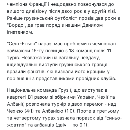
чемпіона Франції і нещодавно повернулася до
вищого дивізіону після двох років у другій лізі.
Раніше грузинський футболіст провів два роки в
"Бордо", де грав поряд з нашим Данилом
Ігнатенком.
"Сент-Етьєн" наразі має проблеми в чемпіонаті,
займаючи 16-ту позицію з 18 команд після 11
турів. Незважаючи на загальну невдачу,
індивідуальні виступи грузинського гравця
вразили фанатів, які визнали його кращим у
порівнянні з представниками провідних клубів.
Національна команда Грузії, що виступає в
квартеті В1 разом зі збірними України, Чехії та
Албанії, розпочала турнір з двох перемог - над
Чехією (4:1) та Албанією (1:0). Проте в третьому
та четвертому турах зазнала поразок від "синьо-
жовтих" та албанців (двічі - по 0:1).