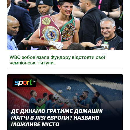
WBO зобов'язала Фундору відстояти свої
чемпіонські титули.