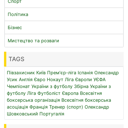
Спорт
Політика
Бізнес
Мистецтво та розваги
TAGS
Півзахисник
Київ
Прем'єр-ліга
Іспанія
Олександр
Усик
Англія
Євро
Нокаут
Ліга Європи УЄФА
Чемпіонат України з футболу
Збірна України з
футболу
Ліга
Футболіст
Європа
Всесвітня
боксерська організація
Всесвітня боксерська
асоціація
Франція
Тренер (спорт)
Олександр
Шовковський
Португалія