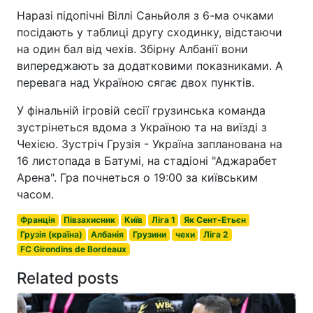
Наразі підопічні Віллі Саньйоля з 6-ма очками
посідають у таблиці другу сходинку, відстаючи
на один бал від чехів. Збірну Албанії вони
випереджають за додатковими показниками. А
перевага над Україною сягає двох пунктів.
У фінальній ігровій сесії грузинська команда
зустрінеться вдома з Україною та на виїзді з
Чехією. Зустріч Грузія - Україна запланована на
16 листопада в Батумі, на стадіоні "Аджарабет
Арена". Гра почнеться о 19:00 за київським
часом.
Франція
Півзахисник
Київ
Ліга 1
Як Сент-Етьєн
Грузія (країна)
Албанія
Грузини
чехи
Ліга 2
FC Girondins de Bordeaux
Related posts