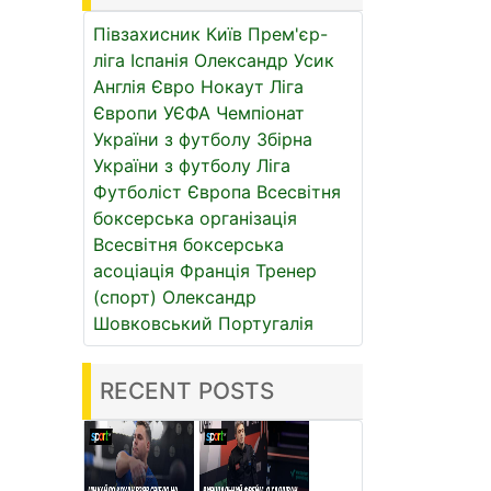
Півзахисник
Київ
Прем'єр-
ліга
Іспанія
Олександр Усик
Англія
Євро
Нокаут
Ліга
Європи УЄФА
Чемпіонат
України з футболу
Збірна
України з футболу
Ліга
Футболіст
Європа
Всесвітня
боксерська організація
Всесвітня боксерська
асоціація
Франція
Тренер
(спорт)
Олександр
Шовковський
Португалія
RECENT POSTS