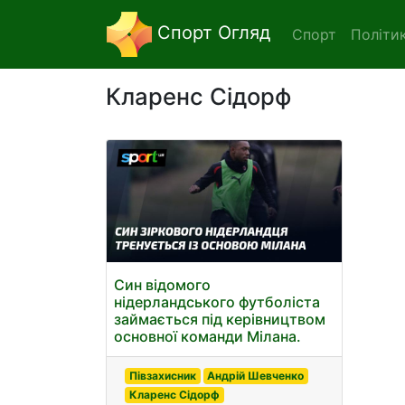
Спорт Огляд
Спорт
Політи
Кларенс Сідорф
Син відомого
нідерландського футболіста
займається під керівництвом
основної команди Мілана.
Півзахисник
Андрій Шевченко
Кларенс Сідорф