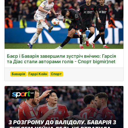
Баєр і Баварія завершили зустріч внічию: Гарсія
та Діас стали авторами голів - Спорт bigmir)net
Баварія
Гаррі Кейн
Спорт