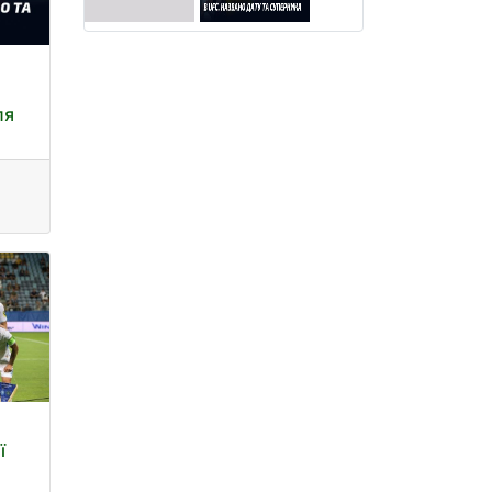
ля
х
ї