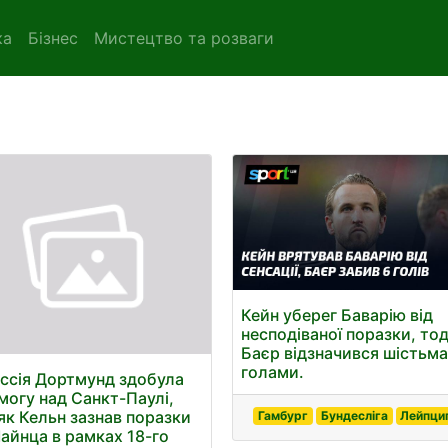
ка
Бізнес
Мистецтво та розваги
Кейн уберег Баварію від
несподіваної поразки, тод
Баєр відзначився шістьм
голами.
ссія Дортмунд здобула
могу над Санкт-Паулі,
 як Кельн зазнав поразки
Гамбург
Бундесліга
Лейпци
Майнца в рамках 18-го