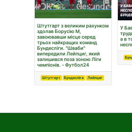
Штутгарт з великим рахунком
У Ба
здолав Борусію М,
трудн
завоювавши місце серед
а в т
трьох найкращих команд
несп
Бундесліги. "Шваби"
випередили Лейпциг, який
Бун
залишився поза зоною Ліги
чемпіонів. - Футбол24
Штутгарт
Бундесліга
Лейпциг