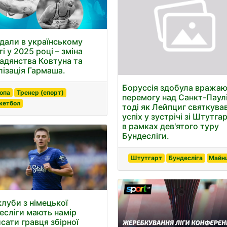
дали в українському
і у 2025 році – зміна
адянства Ковтуна та
лізація Гармаша.
Боруссія здобула вража
опа
Тренер (спорт)
перемогу над Санкт-Паулі
кетбол
тоді як Лейпциг святкува
успіх у зустрічі зі Штутга
в рамках дев'ятого туру
Бундесліги.
Штутгарт
Бундесліга
Майн
клуби з німецької
есліги мають намір
исати гравця збірної