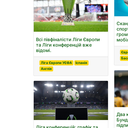
Скан
спорт
гром
Всі півфіналісти Ліги Європи
мобі
та Ліги конференцій вже
відомі.
Євр
Бас
Ліга Європи УЄФА
Іспанія
Англія
Два 
Бунд
підп
Ліга конференцій: графік та