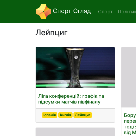
Спорт Огляд
Спорт
Політи
Лейпциг
Ліга конференцій: графік та
підсумки матчів півфіналу
Бору
Іспанія
Англія
Лейпциг
пере
тоді
від 