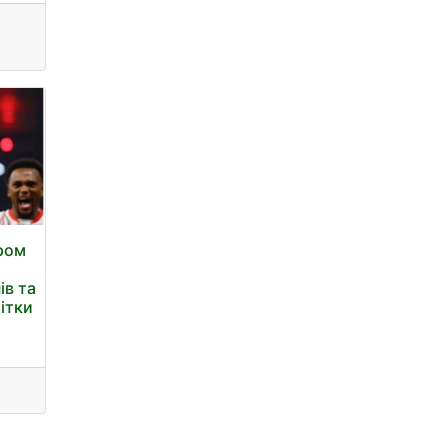
ором
ів та
ітки