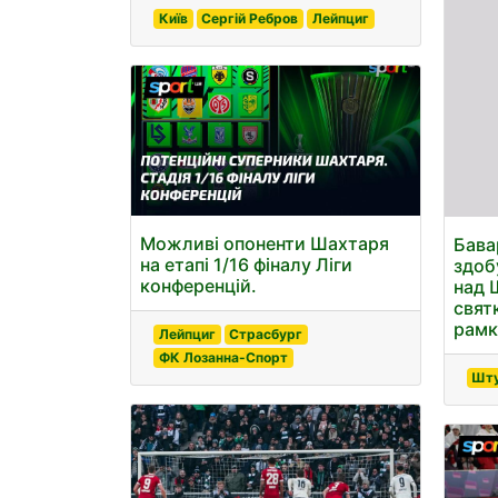
Київ
Сергій Ребров
Лейпциг
Можливі опоненти Шахтаря
Бава
на етапі 1/16 фіналу Ліги
здоб
конференцій.
над 
свят
рамк
Лейпциг
Страсбург
ФК Лозанна-Спорт
Шту