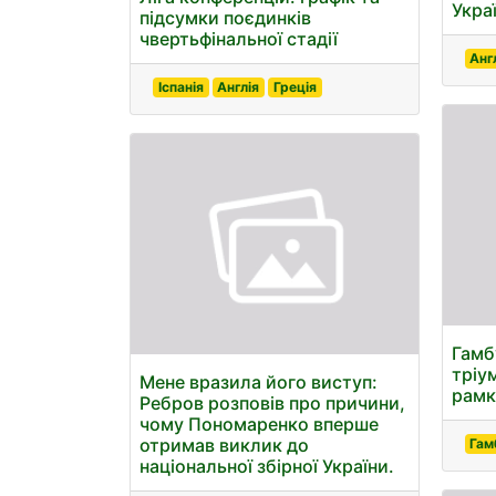
Укра
підсумки поєдинків
чвертьфінальної стадії
Анг
Іспанія
Англія
Греція
Гамб
тріу
Мене вразила його виступ:
рамк
Ребров розповів про причини,
чому Пономаренко вперше
отримав виклик до
Гам
національної збірної України.