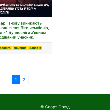
варії знову виникають
ощі після Ліги чемпіонів,
оп-4 Бундесліги з'явився
одіваний учасник.
десліга
Лейпциг
Баварія
1
2
© Спорт Огляд