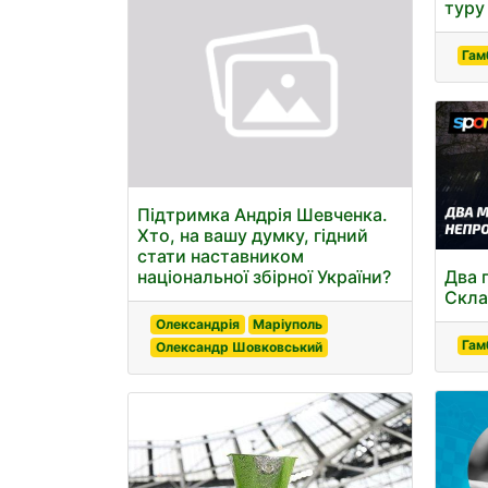
туру
Гам
Підтримка Андрія Шевченка.
Хто, на вашу думку, гідний
стати наставником
Два 
національної збірної України?
Скла
Олександрія
Маріуполь
Гам
Олександр Шовковський