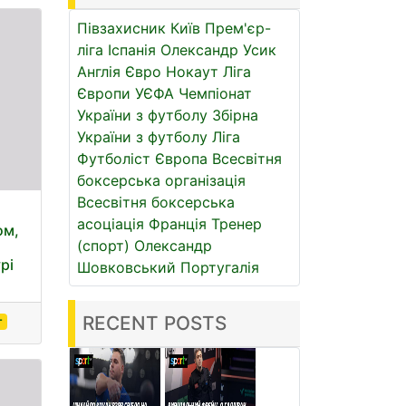
Півзахисник
Київ
Прем'єр-
ліга
Іспанія
Олександр Усик
Англія
Євро
Нокаут
Ліга
Європи УЄФА
Чемпіонат
України з футболу
Збірна
України з футболу
Ліга
Футболіст
Європа
Всесвітня
боксерська організація
Всесвітня боксерська
асоціація
Франція
Тренер
ом,
(спорт)
Олександр
рі
Шовковський
Португалія
RECENT POSTS
г