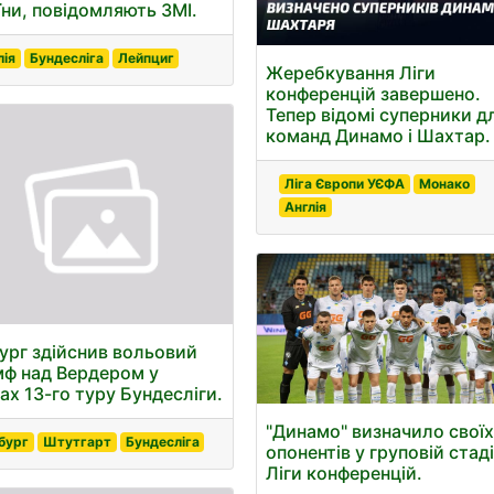
їни, повідомляють ЗМІ.
лія
Бундесліга
Лейпциг
Жеребкування Ліги
конференцій завершено.
Тепер відомі суперники д
команд Динамо і Шахтар.
Ліга Європи УЄФА
Монако
Англія
ург здійснив вольовий
мф над Вердером у
ах 13-го туру Бундесліги.
"Динамо" визначило свої
бург
Штутгарт
Бундесліга
опонентів у груповій стаді
Ліги конференцій.