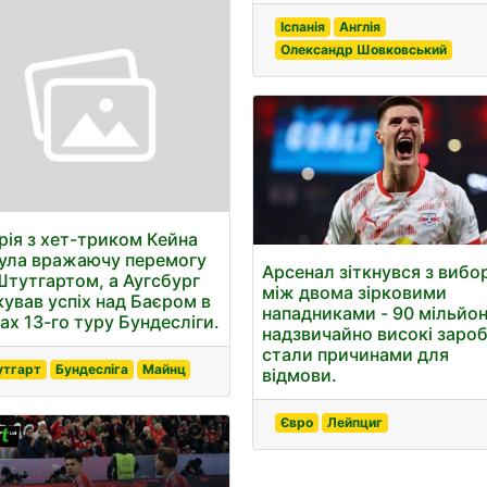
Іспанія
Англія
Олександр Шовковський
рія з хет-триком Кейна
ула вражаючу перемогу
Арсенал зіткнувся з виб
Штутгартом, а Аугсбург
між двома зірковими
кував успіх над Баєром в
нападниками - 90 мільйон
ах 13-го туру Бундесліги.
надзвичайно високі зароб
стали причинами для
тгарт
Бундесліга
Майнц
відмови.
Євро
Лейпциг