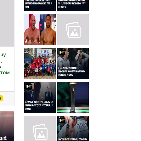
ючу
,
в
ртом
ц