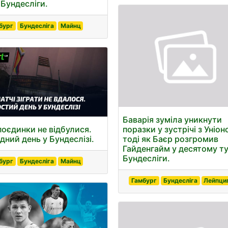
 Бундесліги.
бург
Бундесліга
Майнц
Баварія зуміла уникнути
поєдинки не відбулися.
поразки у зустрічі з Уніон
дний день у Бундеслізі.
тоді як Баєр розгромив
Гайденгайм у десятому ту
Бундесліги.
бург
Бундесліга
Майнц
Гамбург
Бундесліга
Лейпци