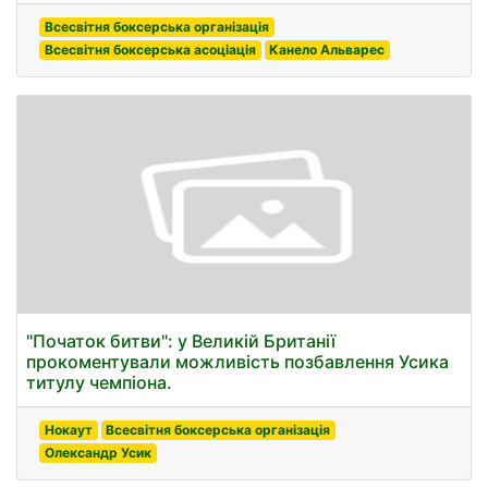
Всесвітня боксерська організація
Всесвітня боксерська асоціація
Канело Альварес
"Початок битви": у Великій Британії
прокоментували можливість позбавлення Усика
титулу чемпіона.
Нокаут
Всесвітня боксерська організація
Олександр Усик