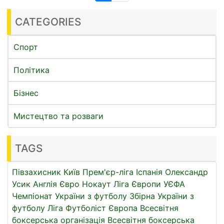
CATEGORIES
Спорт
Політика
Бізнес
Мистецтво та розваги
TAGS
Півзахисник
Київ
Прем'єр-ліга
Іспанія
Олександр
Усик
Англія
Євро
Нокаут
Ліга Європи УЄФА
Чемпіонат України з футболу
Збірна України з
футболу
Ліга
Футболіст
Європа
Всесвітня
боксерська організація
Всесвітня боксерська