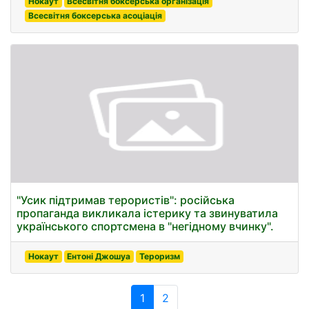
Нокаут
Всесвітня боксерська організація
Всесвітня боксерська асоціація
"Усик підтримав терористів": російська
пропаганда викликала істерику та звинуватила
українського спортсмена в "негідному вчинку".
Нокаут
Ентоні Джошуа
Тероризм
1
2