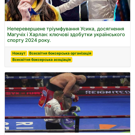
Неперевершене тріумфування Усика, досягнення
Магучіх і Харлан: ключові здобутки українського
спорту 2024 року.
Нокаут
Всесвітня боксерська організація
Всесвітня боксерська асоціація