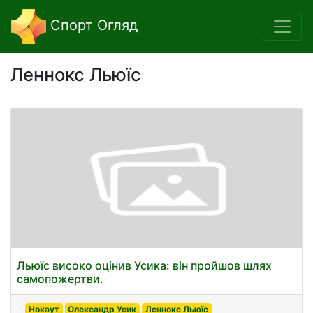
Спорт Огляд
Леннокс Льюїс
Льюїс високо оцінив Усика: він пройшов шлях
самопожертви.
Нокаут
Олександр Усик
Леннокс Льюїс