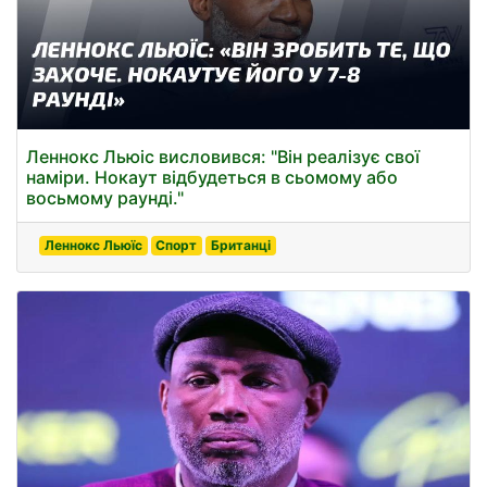
Леннокс Льюіс висловився: "Він реалізує свої
наміри. Нокаут відбудеться в сьомому або
восьмому раунді."
Леннокс Льюїс
Спорт
Британці