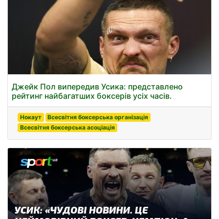
Джейк Пол випередив Усика: представлено
рейтинг найбагатших боксерів усіх часів.
Нокаут
Всесвітня боксерська організація
Всесвітня боксерська асоціація