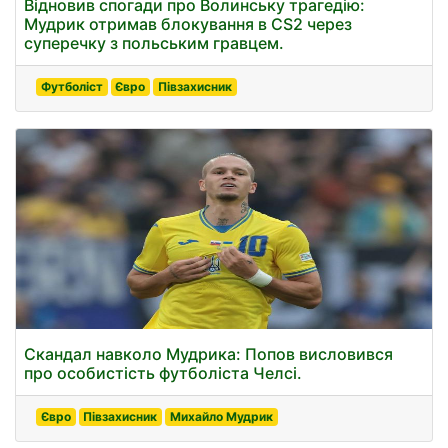
Відновив спогади про Волинську трагедію:
Мудрик отримав блокування в CS2 через
суперечку з польським гравцем.
Футболіст
Євро
Півзахисник
Скандал навколо Мудрика: Попов висловився
про особистість футболіста Челсі.
Євро
Півзахисник
Михайло Мудрик