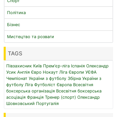
Спорт
Політика
Бізнес
Мистецтво та розваги
TAGS
Півзахисник
Київ
Прем'єр-ліга
Іспанія
Олександр
Усик
Англія
Євро
Нокаут
Ліга Європи УЄФА
Чемпіонат України з футболу
Збірна України з
футболу
Ліга
Футболіст
Європа
Всесвітня
боксерська організація
Всесвітня боксерська
асоціація
Франція
Тренер (спорт)
Олександр
Шовковський
Португалія