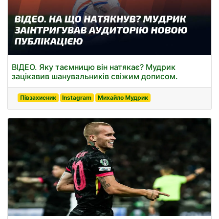
ВІДЕО. Яку таємницю він натякає? Мудрик
зацікавив шанувальників свіжим дописом.
Півзахисник
Instagram
Михайло Мудрик