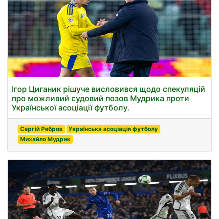
Ігор Циганик рішуче висловився щодо спекуляцій
про можливий судовий позов Мудрика проти
Української асоціації футболу.
Сергій Ребров
Українська асоціація футболу
Михайло Мудрик