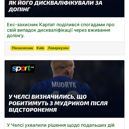
Екс-захисник Карпат поділився спогадами про
свій випадок дискваліфікації через вживання
допінгу.
Півзахисник
Київ
Леверкузен
У Челсі ухвалили рішення щодо подальших дій