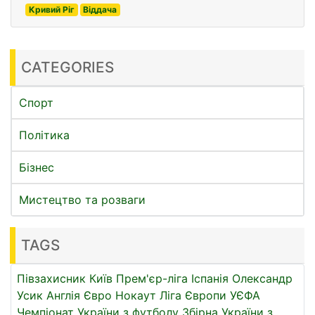
Кривий Ріг
Віддача
CATEGORIES
Спорт
Політика
Бізнес
Мистецтво та розваги
TAGS
Півзахисник
Київ
Прем'єр-ліга
Іспанія
Олександр
Усик
Англія
Євро
Нокаут
Ліга Європи УЄФА
Чемпіонат України з футболу
Збірна України з