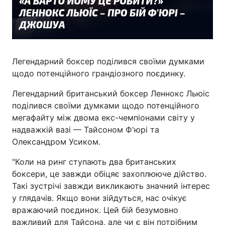
Легендарний боксер поділився своїми думками
щодо потенційного грандіозного поєдинку.
Легендарний британський боксер Леннокс Льюіс
поділився своїми думками щодо потенційного
мегафайту між двома екс-чемпіонами світу у
надважкій вазі — Тайсоном Ф'юрі та
Олександром Усиком.
"Коли на ринг ступають два британських
боксери, це завжди обіцяє захоплююче дійство.
Такі зустрічі завжди викликають значний інтерес
у глядачів. Якщо вони зійдуться, нас очікує
вражаючий поєдинок. Цей бій безумовно
важливий для Тайсона, але чи є він потрібним