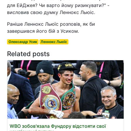
для ЕйДжея? Чи варто йому ризикувати?" -
висловив свою думку Леннокс Льюіс.
Раніше Леннокс Льюїс розповів, як би
завершився його бій з Усиком.
Олександр Усик
Леннокс Льюїс
Related posts
WBO зобов'язала Фундору відстояти свої