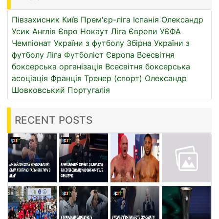
Півзахисник
Київ
Прем'єр-ліга
Іспанія
Олександр
Усик
Англія
Євро
Нокаут
Ліга Європи УЄФА
Чемпіонат України з футболу
Збірна України з
футболу
Ліга
Футболіст
Європа
Всесвітня
боксерська організація
Всесвітня боксерська
асоціація
Франція
Тренер (спорт)
Олександр
Шовковський
Португалія
RECENT POSTS