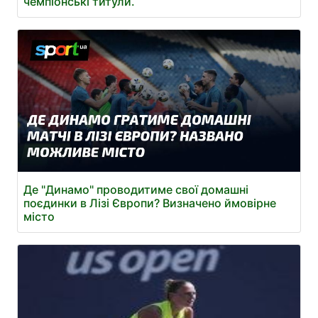
чемпіонські титули.
Де "Динамо" проводитиме свої домашні
поєдинки в Лізі Європи? Визначено ймовірне
місто