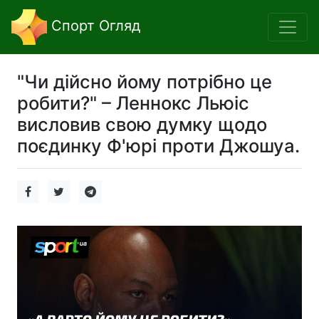
Спорт Огляд
"Чи дійсно йому потрібно це
робити?" – Леннокс Льюіс
висловив свою думку щодо
поєдинку Ф'юрі проти Джошуа.