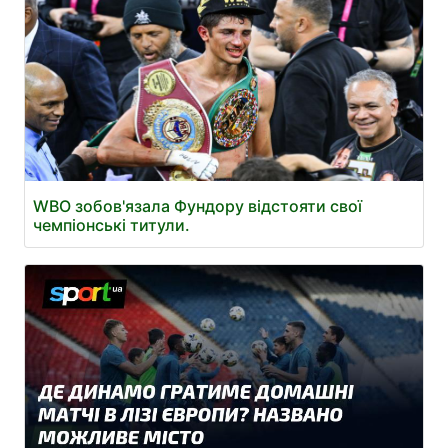
WBO зобов'язала Фундору відстояти свої
чемпіонські титули.