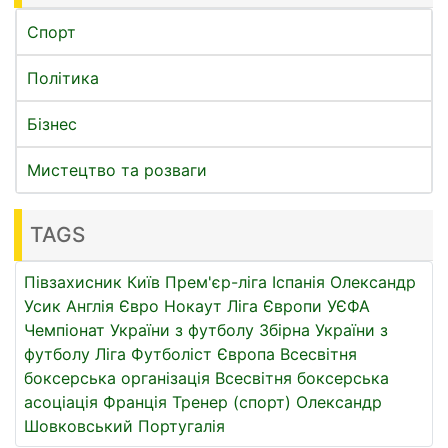
Спорт
Політика
Бізнес
Мистецтво та розваги
TAGS
Півзахисник
Київ
Прем'єр-ліга
Іспанія
Олександр
Усик
Англія
Євро
Нокаут
Ліга Європи УЄФА
Чемпіонат України з футболу
Збірна України з
футболу
Ліга
Футболіст
Європа
Всесвітня
боксерська організація
Всесвітня боксерська
асоціація
Франція
Тренер (спорт)
Олександр
Шовковський
Португалія