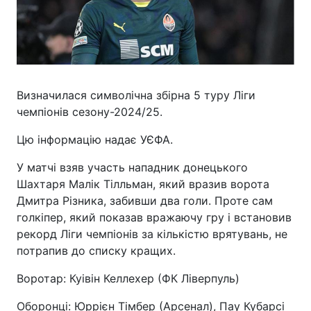
Визначилася символічна збірна 5 туру Ліги
чемпіонів сезону-2024/25.
Цю інформацію надає УЄФА.
У матчі взяв участь нападник донецького
Шахтаря Малік Тілльман, який вразив ворота
Дмитра Різника, забивши два голи. Проте сам
голкіпер, який показав вражаючу гру і встановив
рекорд Ліги чемпіонів за кількістю врятувань, не
потрапив до списку кращих.
Воротар: Куівін Келлехер (ФК Ліверпуль)
Оборонці: Юррієн Тімбер (Арсенал), Пау Кубарсі