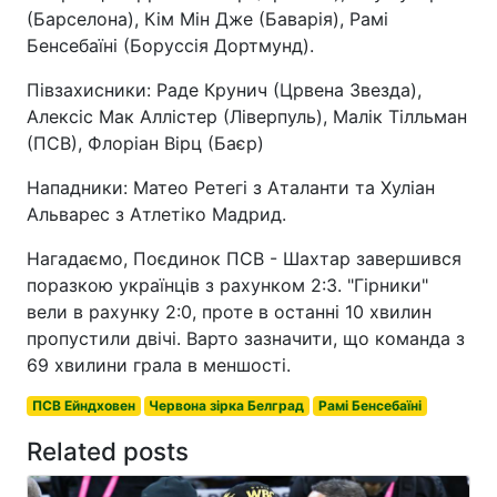
(Барселона), Кім Мін Дже (Баварія), Рамі
Бенсебаїні (Боруссія Дортмунд).
Півзахисники: Раде Крунич (Црвена Звезда),
Алексіс Мак Аллістер (Ліверпуль), Малік Тілльман
(ПСВ), Флоріан Вірц (Баєр)
Нападники: Матео Ретегі з Аталанти та Хуліан
Альварес з Атлетіко Мадрид.
Нагадаємо, Поєдинок ПСВ - Шахтар завершився
поразкою українців з рахунком 2:3. "Гірники"
вели в рахунку 2:0, проте в останні 10 хвилин
пропустили двічі. Варто зазначити, що команда з
69 хвилини грала в меншості.
ПСВ Ейндховен
Червона зірка Белград
Рамі Бенсебаїні
Related posts