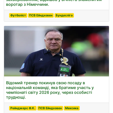
воротар з Німеччини.
Футболіст
ПСВ Ейндховен
Бундесліга
Відомий тренер покинув свою посаду в
національній команді, яка братиме участь у
чемпіонаті світу 2026 року, через особисті
труднощі.
Рейнджерс Ф.К.
ПСВ Ейндховен
Мексика