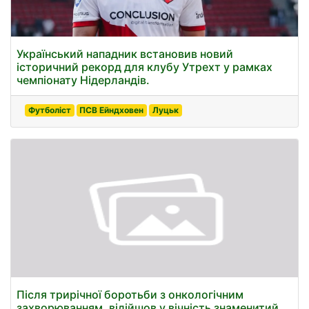
Український нападник встановив новий
історичний рекорд для клубу Утрехт у рамках
чемпіонату Нідерландів.
Футболіст
ПСВ Ейндховен
Луцьк
Після трирічної боротьби з онкологічним
захворюванням, відійшов у вічність знаменитий