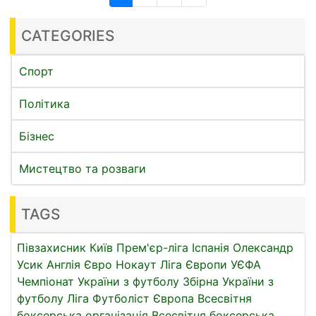
CATEGORIES
Спорт
Політика
Бізнес
Мистецтво та розваги
TAGS
Півзахисник
Київ
Прем'єр-ліга
Іспанія
Олександр
Усик
Англія
Євро
Нокаут
Ліга Європи УЄФА
Чемпіонат України з футболу
Збірна України з
футболу
Ліга
Футболіст
Європа
Всесвітня
боксерська організація
Всесвітня боксерська