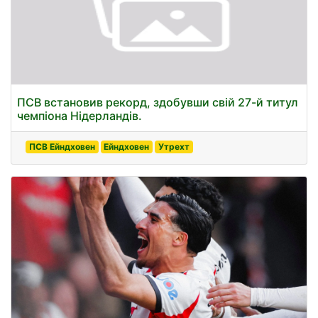
ПСВ встановив рекорд, здобувши свій 27-й титул
чемпіона Нідерландів.
ПСВ Ейндховен
Ейндховен
Утрехт