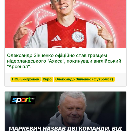
Олександр Зінченко офіційно став гравцем
нідерландського "Аякса", покинувши англійський
"Арсенал".
ПСВ Ейндховен
Євро
Олександр Зінченко (футболіст)