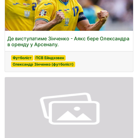
Де виступатиме Зінченко - Аякс бере Олександра
в оренду у Арсеналу.
Футболіст
ПСВ Ейндховен
Олександр Зінченко (футболіст)