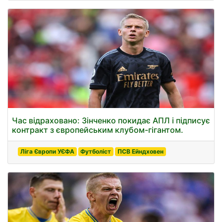
Час відраховано: Зінченко покидає АПЛ і підписує
контракт з європейським клубом-гігантом.
Ліга Європи УЄФА
Футболіст
ПСВ Ейндховен