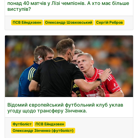
понад 40 матчів у Лізі чемпіонів. А хто має більше
виступів?
ПСВ Ейндховен
Олександр Шовковський
Сергій Ребров
Відомий європейський футбольний клуб уклав
угоду щодо трансферу Зінченка.
Футболіст
ПСВ Ейндховен
Олександр Зінченко (футболіст)