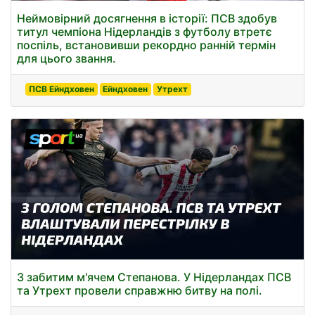
Неймовірний досягнення в історії: ПСВ здобув
титул чемпіона Нідерландів з футболу втретє
поспіль, встановивши рекордно ранній термін
для цього звання.
ПСВ Ейндховен
Ейндховен
Утрехт
З забитим м'ячем Степанова. У Нідерландах ПСВ
та Утрехт провели справжню битву на полі.