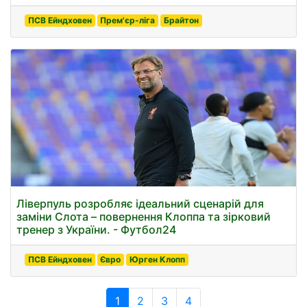
ПСВ Ейндховен
Прем'єр-ліга
Брайтон
Ліверпуль розробляє ідеальний сценарій для
заміни Слота – повернення Клоппа та зірковий
тренер з України. - Футбол24
ПСВ Ейндховен
Євро
Юрген Клопп
1
2
3
4