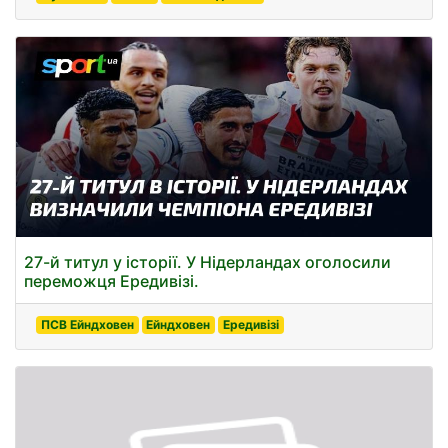
27-й титул у історії. У Нідерландах оголосили
переможця Ередивізі.
ПСВ Ейндховен
Ейндховен
Ередивізі