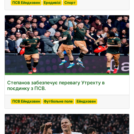
ПСВ Ейндховен
Ередивізі
Спорт
Степанов забезпечує перевагу Утрехту в
поєдинку з ПСВ.
ПСВ Ейндховен
Футбольне поле
Ейндховен