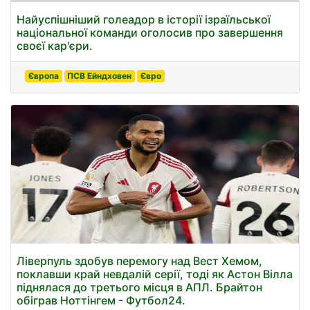
Найуспішніший голеадор в історії ізраїльської
національної команди оголосив про завершення
своєї кар'єри.
Європа
ПСВ Ейндховен
Євро
Ліверпуль здобув перемогу над Вест Хемом,
поклавши край невдалій серії, тоді як Астон Вілла
піднялася до третього місця в АПЛ. Брайтон
обіграв Ноттінгем - Футбол24.