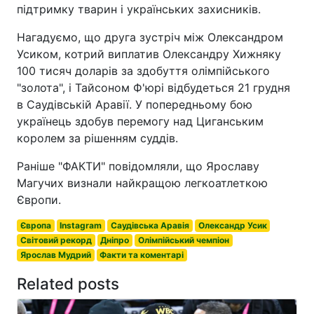
підтримку тварин і українських захисників.
Нагадуємо, що друга зустріч між Олександром
Усиком, котрий виплатив Олександру Хижняку
100 тисяч доларів за здобуття олімпійського
"золота", і Тайсоном Ф'юрі відбудеться 21 грудня
в Саудівській Аравії. У попередньому бою
українець здобув перемогу над Циганським
королем за рішенням суддів.
Раніше "ФАКТИ" повідомляли, що Ярославу
Магучих визнали найкращою легкоатлеткою
Європи.
Європа
Instagram
Саудівська Аравія
Олександр Усик
Світовий рекорд
Дніпро
Олімпійський чемпіон
Ярослав Мудрий
Факти та коментарі
Related posts