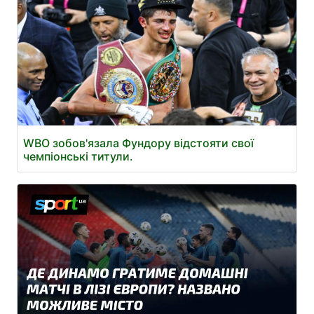
WBO зобов'язала Фундору відстояти свої
чемпіонські титули.