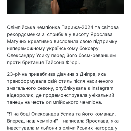
Олімпійська чемпіонка Парижа-2024 та світова
рекордсменка зі стрибків у висоту Ярослава
Магучих креативно висловила свою підтримку
непереможному українському боксеру
Олександру Усику перед його боєм-реваншем
проти британця Тайсона Ф'юрі.
23-річна приваблива дівчина з Дніпра, яка
трансформувала свій стиль після насиченого
змагального сезону, опублікувала в Instagram
відеоролик, де продемонструвала унікальний
танець на честь олімпійського чемпіона.
"Я на боці Олександра Усика та його команди.
Вперед, наш чемпіон!" – написала Ярослава, яка
інвестувала мільйони з олімпійських нагород у