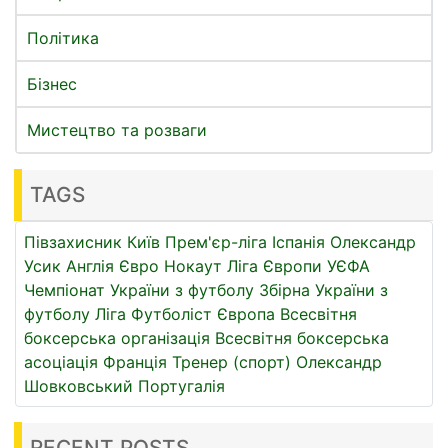
Політика
Бізнес
Мистецтво та розваги
TAGS
Півзахисник
Київ
Прем'єр-ліга
Іспанія
Олександр
Усик
Англія
Євро
Нокаут
Ліга Європи УЄФА
Чемпіонат України з футболу
Збірна України з
футболу
Ліга
Футболіст
Європа
Всесвітня
боксерська організація
Всесвітня боксерська
асоціація
Франція
Тренер (спорт)
Олександр
Шовковський
Португалія
RECENT POSTS