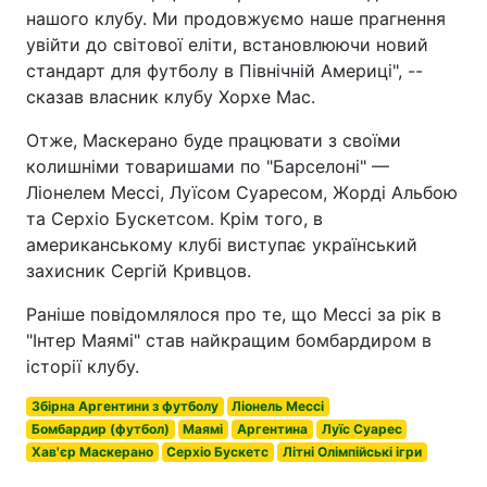
нашого клубу. Ми продовжуємо наше прагнення
увійти до світової еліти, встановлюючи новий
стандарт для футболу в Північній Америці", --
сказав власник клубу Хорхе Мас.
Отже, Маскерано буде працювати з своїми
колишніми товаришами по "Барселоні" —
Ліонелем Мессі, Луїсом Суаресом, Жорді Альбою
та Серхіо Бускетсом. Крім того, в
американському клубі виступає український
захисник Сергій Кривцов.
Раніше повідомлялося про те, що Мессі за рік в
"Інтер Маямі" став найкращим бомбардиром в
історії клубу.
Збірна Аргентини з футболу
Ліонель Мессі
Бомбардир (футбол)
Маямі
Аргентина
Луїс Суарес
Хав'єр Маскерано
Серхіо Бускетс
Літні Олімпійські ігри