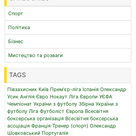
Спорт
Політика
Бізнес
Мистецтво та розваги
TAGS
Півзахисник
Київ
Прем'єр-ліга
Іспанія
Олександр
Усик
Англія
Євро
Нокаут
Ліга Європи УЄФА
Чемпіонат України з футболу
Збірна України з
футболу
Ліга
Футболіст
Європа
Всесвітня
боксерська організація
Всесвітня боксерська
асоціація
Франція
Тренер (спорт)
Олександр
Шовковський
Португалія