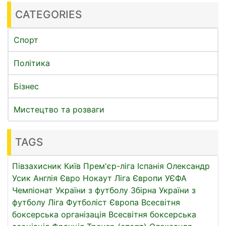
CATEGORIES
Спорт
Політика
Бізнес
Мистецтво та розваги
TAGS
Півзахисник
Київ
Прем'єр-ліга
Іспанія
Олександр
Усик
Англія
Євро
Нокаут
Ліга Європи УЄФА
Чемпіонат України з футболу
Збірна України з
футболу
Ліга
Футболіст
Європа
Всесвітня
боксерська організація
Всесвітня боксерська