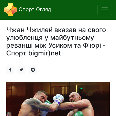
Спорт Огляд
Чжан Чжилей вказав на свого
улюбленця у майбутньому
реванші між Усиком та Ф'юрі -
Спорт bigmir)net