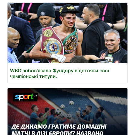
WBO зобов'язала Фундору відстояти свої
чемпіонські титули.