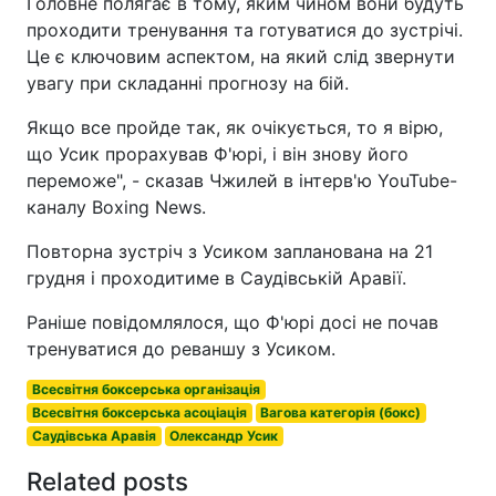
Головне полягає в тому, яким чином вони будуть
проходити тренування та готуватися до зустрічі.
Це є ключовим аспектом, на який слід звернути
увагу при складанні прогнозу на бій.
Якщо все пройде так, як очікується, то я вірю,
що Усик прорахував Ф'юрі, і він знову його
переможе", - сказав Чжилей в інтерв'ю YouTube-
каналу Boxing News.
Повторна зустріч з Усиком запланована на 21
грудня і проходитиме в Саудівській Аравії.
Раніше повідомлялося, що Ф'юрі досі не почав
тренуватися до реваншу з Усиком.
Всесвітня боксерська організація
Всесвітня боксерська асоціація
Вагова категорія (бокс)
Саудівська Аравія
Олександр Усик
Related posts