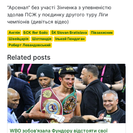
"Арсенал" без участі Зінченка з упевненістю
здолав ПСЖ у поєдинку другого туру Ліги
чемпіонів (дивіться відео)
Англія
БСК Янг Бойз
ŠK Slovan Bratislava
Півзахисник
Швейцарія
Шотландія
Ількей Гюндоган
Роберт Левандовський
Related posts
WBO зобов'язала Фундору відстояти свої