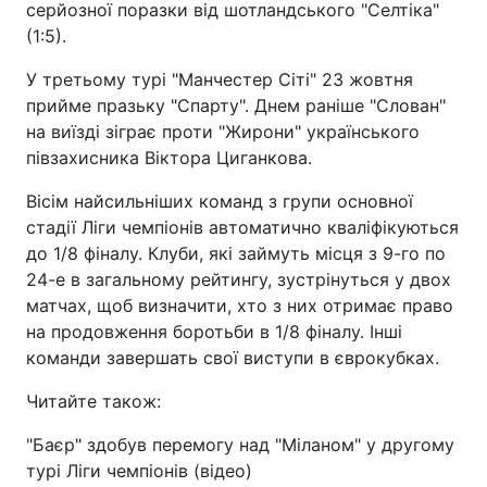
серйозної поразки від шотландського "Селтіка"
(1:5).
У третьому турі "Манчестер Сіті" 23 жовтня
прийме празьку "Спарту". Днем раніше "Слован"
на виїзді зіграє проти "Жирони" українського
півзахисника Віктора Циганкова.
Вісім найсильніших команд з групи основної
стадії Ліги чемпіонів автоматично кваліфікуються
до 1/8 фіналу. Клуби, які займуть місця з 9-го по
24-е в загальному рейтингу, зустрінуться у двох
матчах, щоб визначити, хто з них отримає право
на продовження боротьби в 1/8 фіналу. Інші
команди завершать свої виступи в єврокубках.
Читайте також:
"Баєр" здобув перемогу над "Міланом" у другому
турі Ліги чемпіонів (відео)