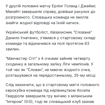
У другій половині матчу Ерлінг Голанд і Джеймс
Макейті завершили справу, довівши рахунок до
розгромного. Словацька команда не змогла
знайти жодної відповіді на їхній натиск.
Український футболіст, півзахисник "Слована"
Данило Ігнатенко, з'явився у стартовому складі
команди та відзначився на полі протягом 63
хвилин.
"Манчестер Сіті" з 4 очками зайняв четверту
сходинку в загальному заліку Ліги чемпіонів. У
той час як "Слован", не маючи жодного очка,
розташувався на передостанньому, 35-му місці.
Слід зазначити, що в стартовому матчі головного
єврокубка команда під керівництвом Хосепа
Гвардіоли завершила гру внічию з міланським
"Інтером" (0:0), тоді як словацький клуб зазнав