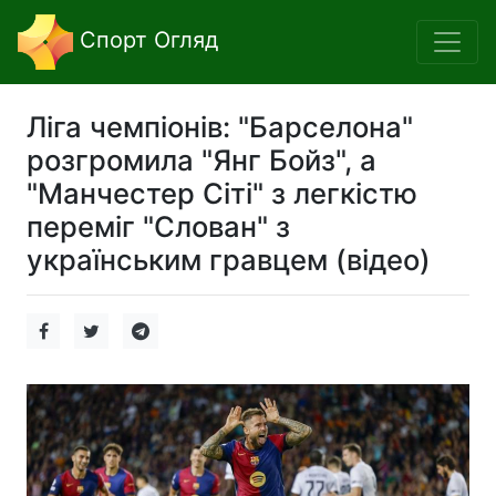
Спорт Огляд
Ліга чемпіонів: "Барселона"
розгромила "Янг Бойз", а
"Манчестер Сіті" з легкістю
переміг "Слован" з
українським гравцем (відео)