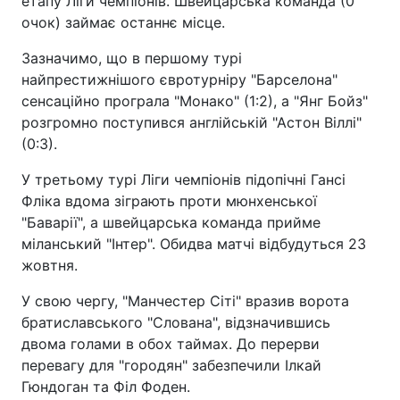
етапу Ліги чемпіонів. Швейцарська команда (0
очок) займає останнє місце.
Зазначимо, що в першому турі
найпрестижнішого євротурніру "Барселона"
сенсаційно програла "Монако" (1:2), а "Янг Бойз"
розгромно поступився англійській "Астон Віллі"
(0:3).
У третьому турі Ліги чемпіонів підопічні Гансі
Фліка вдома зіграють проти мюнхенської
"Баварії", а швейцарська команда прийме
міланський "Інтер". Обидва матчі відбудуться 23
жовтня.
У свою чергу, "Манчестер Сіті" вразив ворота
братиславського "Слована", відзначившись
двома голами в обох таймах. До перерви
перевагу для "городян" забезпечили Ілкай
Гюндоган та Філ Фоден.