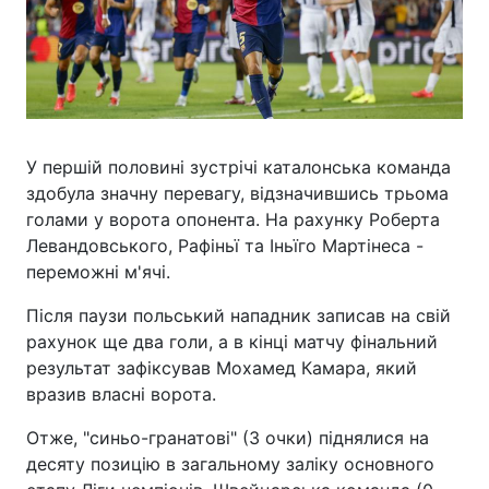
У першій половині зустрічі каталонська команда
здобула значну перевагу, відзначившись трьома
голами у ворота опонента. На рахунку Роберта
Левандовського, Рафіньї та Іньїго Мартінеса -
переможні м'ячі.
Після паузи польський нападник записав на свій
рахунок ще два голи, а в кінці матчу фінальний
результат зафіксував Мохамед Камара, який
вразив власні ворота.
Отже, "синьо-гранатові" (3 очки) піднялися на
десяту позицію в загальному заліку основного