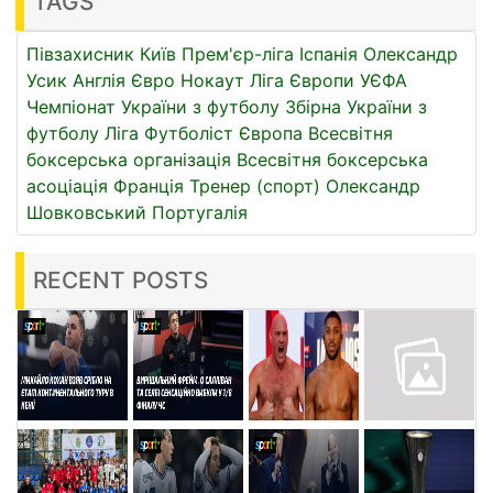
TAGS
Півзахисник
Київ
Прем'єр-ліга
Іспанія
Олександр
Усик
Англія
Євро
Нокаут
Ліга Європи УЄФА
Чемпіонат України з футболу
Збірна України з
футболу
Ліга
Футболіст
Європа
Всесвітня
боксерська організація
Всесвітня боксерська
асоціація
Франція
Тренер (спорт)
Олександр
Шовковський
Португалія
RECENT POSTS