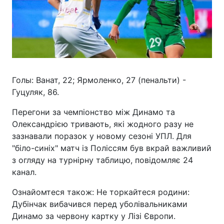
Голы: Ванат, 22; Ярмоленко, 27 (пенальти) -
Гуцуляк, 86.
Перегони за чемпіонство між Динамо та
Олександрією тривають, які жодного разу не
зазнавали поразок у новому сезоні УПЛ. Для
"біло-синіх" матч із Поліссям був вкрай важливий
з огляду на турнірну таблицю, повідомляє 24
канал.
Ознайомтеся також: Не торкайтеся родини:
Дубінчак вибачився перед уболівальниками
Динамо за червону картку у Лізі Європи.