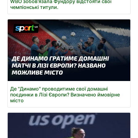
WBO зобов'язала Фундору відстояти свої
чемпіонські титули.
Де "Динамо" проводитиме свої домашні
поєдинки в Лізі Європи? Визначено ймовірне
місто