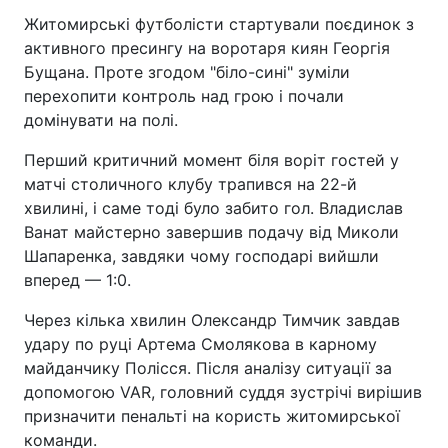
Житомирські футболісти стартували поєдинок з
активного пресингу на воротаря киян Георгія
Бущана. Проте згодом "біло-сині" зуміли
перехопити контроль над грою і почали
домінувати на полі.
Перший критичний момент біля воріт гостей у
матчі столичного клубу трапився на 22-й
хвилині, і саме тоді було забито гол. Владислав
Ванат майстерно завершив подачу від Миколи
Шапаренка, завдяки чому господарі вийшли
вперед — 1:0.
Через кілька хвилин Олександр Тимчик завдав
удару по руці Артема Смолякова в карному
майданчику Полісся. Після аналізу ситуації за
допомогою VAR, головний суддя зустрічі вирішив
призначити пенальті на користь житомирської
команди.