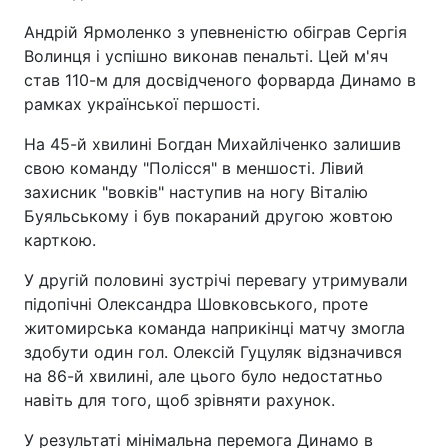
Андрій Ярмоленко з упевненістю обіграв Сергія
Волинця і успішно виконав пенальті. Цей м'яч
став 110-м для досвідченого форварда Динамо в
рамках української першості.
На 45-й хвилині Богдан Михайліченко залишив
свою команду "Полісся" в меншості. Лівий
захисник "вовків" наступив на ногу Віталію
Буяльському і був покараний другою жовтою
карткою.
У другій половині зустрічі перевагу утримували
підопічні Олександра Шовковського, проте
житомирська команда наприкінці матчу змогла
здобути один гол. Олексій Гуцуляк відзначився
на 86-й хвилині, але цього було недостатньо
навіть для того, щоб зрівняти рахунок.
У результаті мінімальна перемога Динамо в