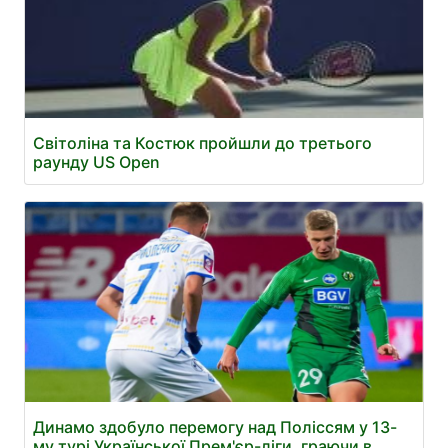
Світоліна та Костюк пройшли до третього
раунду US Open
Динамо здобуло перемогу над Поліссям у 13-
му турі Української Прем'єр-ліги, граючи в