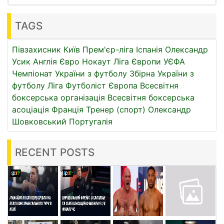
TAGS
Півзахисник
Київ
Прем'єр-ліга
Іспанія
Олександр
Усик
Англія
Євро
Нокаут
Ліга Європи УЄФА
Чемпіонат України з футболу
Збірна України з
футболу
Ліга
Футболіст
Європа
Всесвітня
боксерська організація
Всесвітня боксерська
асоціація
Франція
Тренер (спорт)
Олександр
Шовковський
Португалія
RECENT POSTS