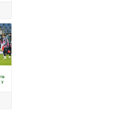
тів
 у