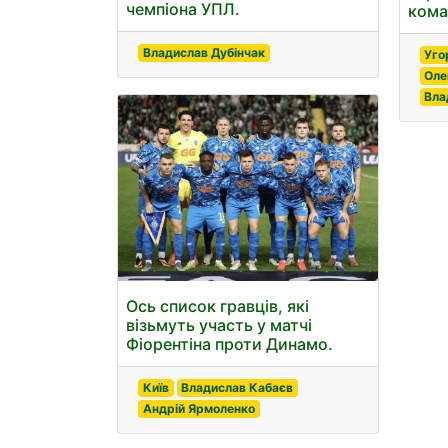
чемпіона УПЛ.
кома
Владислав Дубінчак
Уго
Оле
Вла
Ось список гравців, які
візьмуть участь у матчі
Фіорентіна проти Динамо.
Київ
Владислав Кабаєв
Андрій Ярмоленко