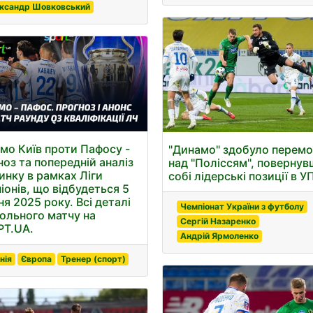
ксандр Шовковський
мо Київ проти Пафосу -
"Динамо" здобуло перемо
ноз та попередній аналіз
над "Поліссям", поверну
инку в рамках Ліги
собі лідерські позиції в У
іонів, що відбудеться 5
ня 2025 року. Всі деталі
Чемпіонат України з футболу
ольного матчу на
Сергій Назаренко
Т.UA.
Андрій Ярмоленко
нія
Європа
Тренер (спорт)