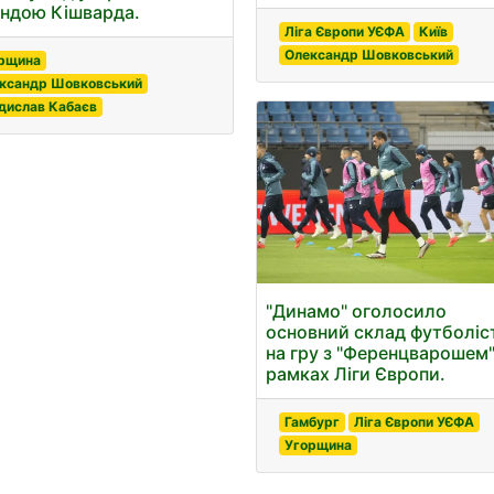
ндою Кішварда.
Ліга Європи УЄФА
Київ
Олександр Шовковський
рщина
ксандр Шовковський
дислав Кабаєв
"Динамо" оголосило
основний склад футболіс
на гру з "Ференцварошем"
рамках Ліги Європи.
Гамбург
Ліга Європи УЄФА
Угорщина