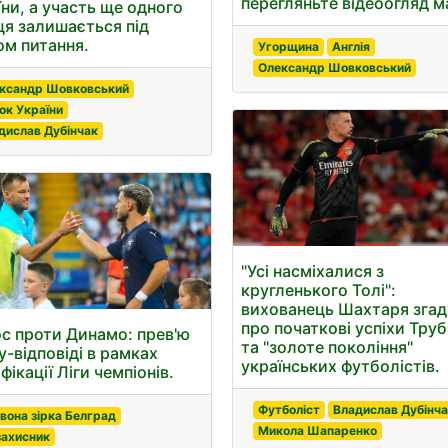
перегляньте відеоогляд м
їни, а участь ще одного
ця залишається під
ом питання.
Угорщина
Англія
Олександр Шовковський
ксандр Шовковський
ок України
дислав Дубінчак
"Усі насміхалися з
кругленького Толі":
вихованець Шахтаря згад
про початкові успіхи Труб
с проти Динамо: прев'ю
та "золоте покоління"
у-відповіді в рамках
українських футболістів.
фікації Ліги чемпіонів.
Футболіст
Владислав Дубінча
вона зірка Белград
Микола Шапаренко
захисник