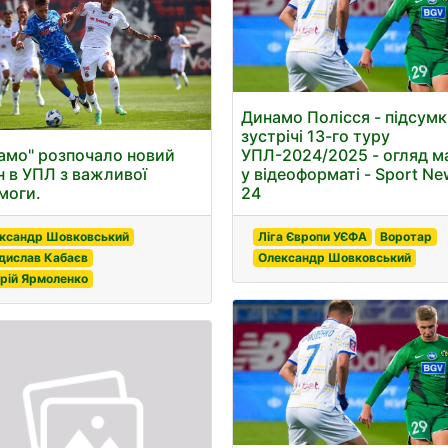
Динамо Полісся - підсум
зустрічі 13-го туру
амо" розпочало новий
УПЛ-2024/2025 - огляд м
н в УПЛ з важливої
у відеоформаті - Sport N
моги.
24
ксандр Шовковський
Ліга Європи УЄФА
Воротар
дислав Кабаєв
Олександр Шовковський
рій Ярмоленко