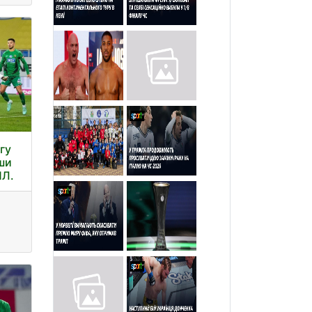
гу
вши
ПЛ.