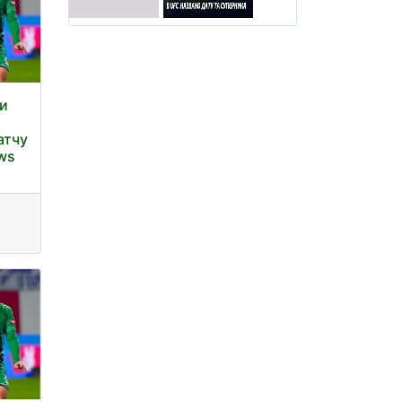
ки
атчу
ews