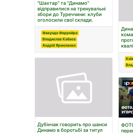
"Шахтар" та "Динамо"
відправилися на тренувальні
збори до Туреччини: клуби
оголосили свої склади.
Дина
Факундо Феррейра
кома
Владислав Кабаєв
прот
квалі
Андрій Ярмоленко
Киї
Вла
Дубінчак говорить про шанси
ФОТО
Динамо в боротьбі за титул
пере