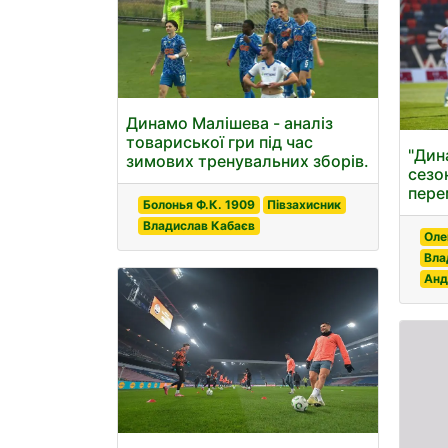
Динамо Малішева - аналіз
товариської гри під час
"Дин
зимових тренувальних зборів.
сезо
пере
Болонья Ф.К. 1909
Півзахисник
Владислав Кабаєв
Оле
Вла
Анд