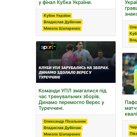
у фінал Кубка України.
Укра
грав
знак
Кубок України
Владислав Дубінчак
Оле
Микола Шапаренко
Куб
Вла
Команди УПЛ змагалися під
час тренувальних зборів.
Динамо перемогло Верес у
Пафо
Туреччині.
матч
квалі
Олександр Піхальонок
Чер
Владислав Дубінчак
Пів
Микола Шапаренко