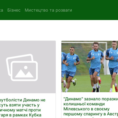
ка
Бізнес
Мистецтво та розваги
"Динамо" зазнало поразки
футболісти Динамо не
колишньої команди
уть взяти участь у
Мілевського в своєму
ичному матчі проти
першому спарингу в Австр
аря в рамках Кубка