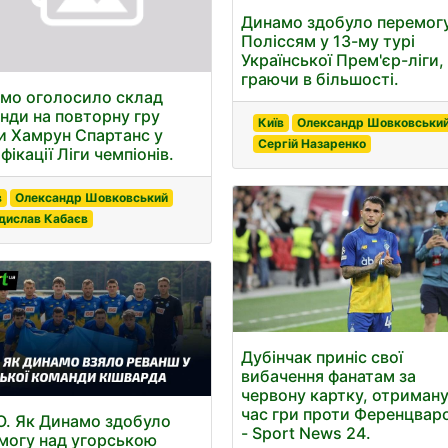
Динамо здобуло перемог
Поліссям у 13-му турі
Української Прем'єр-ліги,
граючи в більшості.
мо оголосило склад
нди на повторну гру
Київ
Олександр Шовковськи
и Хамрун Спартанс у
Сергій Назаренко
фікації Ліги чемпіонів.
в
Олександр Шовковський
дислав Кабаєв
Дубінчак приніс свої
вибачення фанатам за
червону картку, отриману
час гри проти Ференцвар
. Як Динамо здобуло
- Sport News 24.
могу над угорською