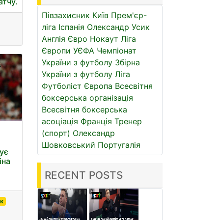
атчу.
Півзахисник
Київ
Прем'єр-
ліга
Іспанія
Олександр Усик
Англія
Євро
Нокаут
Ліга
Європи УЄФА
Чемпіонат
України з футболу
Збірна
України з футболу
Ліга
Футболіст
Європа
Всесвітня
боксерська організація
Всесвітня боксерська
асоціація
Франція
Тренер
(спорт)
Олександр
Шовковський
Португалія
ує
іна
RECENT POSTS
к