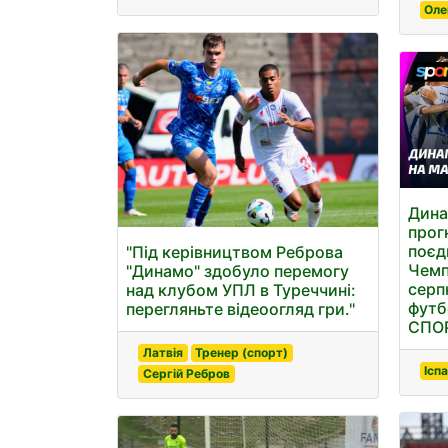
Оле
Дина
прог
поєд
"Під керівництвом Реброва
Чемп
"Динамо" здобуло перемогу
серп
над клубом УПЛ в Туреччині:
футб
перегляньте відеоогляд гри."
СПОР
Латвія
Тренер (спорт)
Іспа
Сергій Ребров