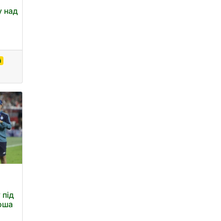
у над
й
 під
оша