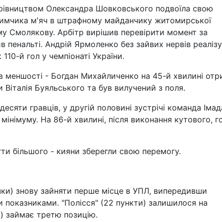
керівництвом Олександра Шовковського подвоїла свою
 Тимчика м'яч в штрафному майданчику житомирської
му Смолякову. Арбітр вирішив перевірити момент за
ив пенальті. Андрій Ярмоленко без зайвих нервів реаліз
110-й гол у чемпіонаті України.
в меншості - Богдан Михайличенко на 45-й хвилині отр
 Віталія Буяльського та був вилучений з поля.
есяти гравців, у другій половині зустрічі команда Імад
інімуму. На 86-й хвилині, після виконання кутового, 
ти більшого - кияни зберегли свою перемогу.
чки) знову зайняти перше місце в УПЛ, випередивши
и показниками. "Полісся" (22 пункти) залишилося на
к) займає третю позицію.