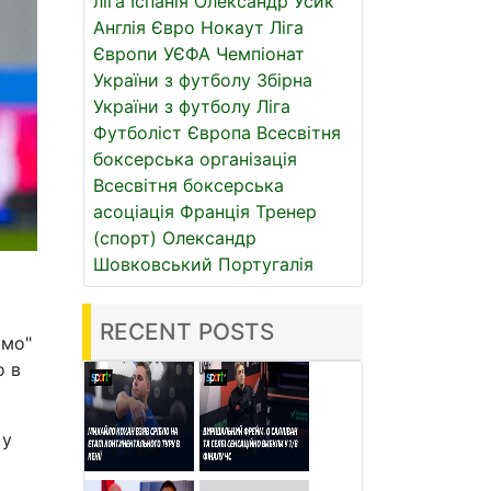
ліга
Іспанія
Олександр Усик
Англія
Євро
Нокаут
Ліга
Європи УЄФА
Чемпіонат
України з футболу
Збірна
України з футболу
Ліга
Футболіст
Європа
Всесвітня
боксерська організація
Всесвітня боксерська
асоціація
Франція
Тренер
(спорт)
Олександр
Шовковський
Португалія
RECENT POSTS
амо"
о в
 у