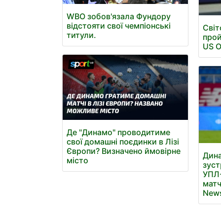
WBO зобов'язала Фундору
відстояти свої чемпіонські
Світ
титули.
прой
US 
Де "Динамо" проводитиме
свої домашні поєдинки в Лізі
Європи? Визначено ймовірне
Дина
місто
зуст
УПЛ-
матч
New