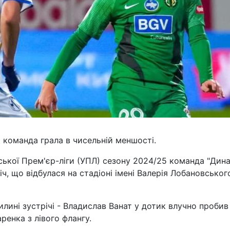
команда грала в чисельній меншості.
нської Прем'єр-ліги (УПЛ) сезону 2024/25 команда "Дин
ч, що відбулася на стадіоні імені Валерія Лобановськог
илині зустрічі - Владислав Ванат у дотик влучно пробив
ренка з лівого флангу.