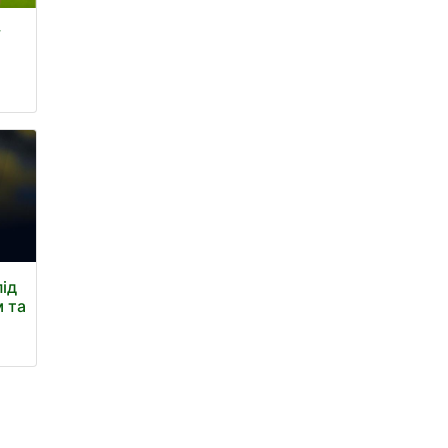
у
під
м та