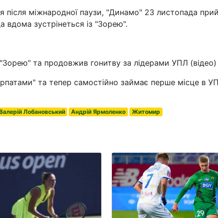
ся після міжнародної паузи, "Динамо" 23 листопада при
а вдома зустрінеться із "Зорею".
"Зорею" та продовжив гонитву за лідерами УПЛ (відео)
арпатами" та тепер самостійно займає перше місце в У
Валерій Лобановський
Андрій Ярмоленко
Житомир