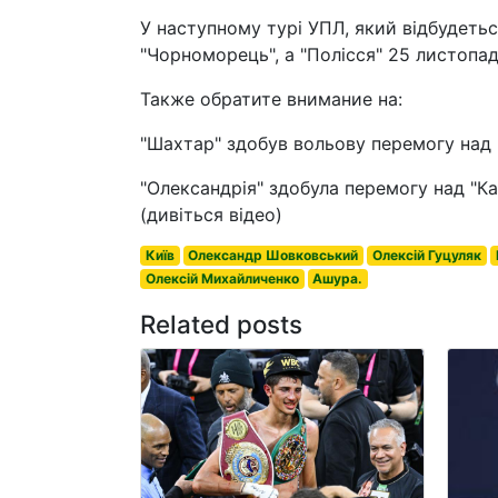
У наступному турі УПЛ, який відбудеть
"Чорноморець", а "Полісся" 25 листопад
Также обратите внимание на:
"Шахтар" здобув вольову перемогу над 
"Олександрія" здобула перемогу над "К
(дивіться відео)
Київ
Олександр Шовковський
Олексій Гуцуляк
Олексій Михайличенко
Ашура.
Related posts