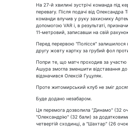
На 27-й хвилині зустрічі команда під 
перевагу. Після подачі від Олександра
команди влучив у руку захиснику Арте
допомогою VAR і, в результаті, признач
11-метровий, записавши на свій рахунок 
Перед перервою "Полісся" залишилося 
другу жовту картку за грубий фол проти
Попри те, що матч проходив за участю д
Ашура змогла зменшити відставання до м
відзначився Олексій Гуцуляк.
Проте житомирський клуб не зміг досяг
Буде додано незабаром.
Ця перемога дозволила "Динамо" (32 о
"Олександрію" (32 бали) за додатковим
четвертій сходинці, а "Шахтар" (26 очо