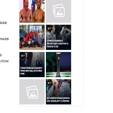
ував
имав
а
голом