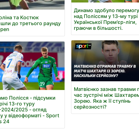
Динамо здобуло перемог
над Поліссям у 13-му турі
оліна та Костюк
Української Прем'єр-ліги,
шли до третього раунду
граючи в більшості.
Open
Матвієнко зазнав травми 
час зустрічі між Шахтаре
мо Полісся - підсумки
Зорею. Яка ж її ступінь
річі 13-го туру
серйозності?
2024/2025 - огляд
у у відеоформаті - Sport
s 24