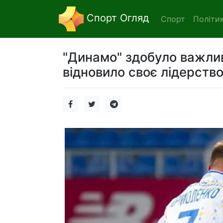
Спорт Огляд
Спорт
Політи
"Динамо" здобуло важлив
відновило своє лідерство