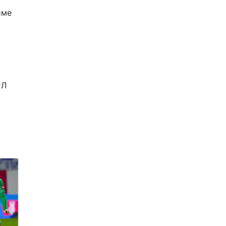
йме
ПЛ