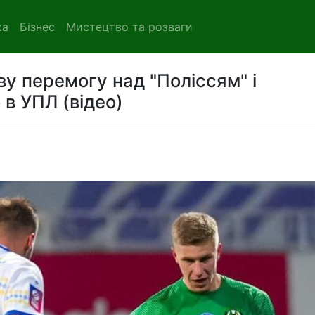
ка
Бізнес
Мистецтво та розваги
у перемогу над "Поліссям" і
 в УПЛ (відео)