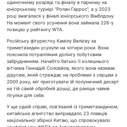
одиночному розряді та фіналу в парному на
юніорському турнірі "Ролан Гаррос", а у 2023
році змагалася у фіналі юніорського Вімблдону.
На момент свого усунення вона займала 226-у
позицію у рейтингу WTA.
Російську фігуристку Камілу Валієву за
триметазидин усунули на чотири роки. Вона
пояснила потрапляння допінгу побутовим
забрудненням. Начебто батько її колишнього
вітчима Геннадій Соловйов, якого вона називає
дідусем, який страждає на проблеми з серцем з
2000 року, міг приготувати їй полуничний десерт
на тій самій обробній дошці, де раніще чавив
пігулки для себе.
У ще одній справі, пов'язаній із триметазидином,
китайське агентство виправдало 23 плавців
національної збірної Китаю, що спровокувало
конфлікт між WADA та Антидопінговим