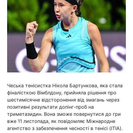
Чеська тенісистка Нікола Бартункова, яка стала
фіналісткою Вімблдону, прийняла рішення про
шестимісячне відсторонення від змагань через
позитивні результати допінг-проб на
триметазидин. Вона зможе повернутися до гри
вже 11 листопада, як повідомляє Міжнародне
агентство з забезпечення чесності в тенісі (ITIA).