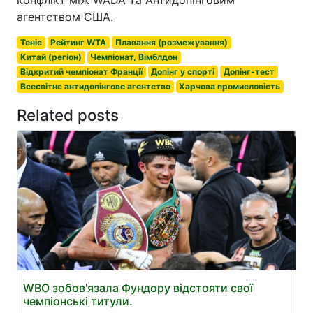
агентством США.
Теніс
Рейтинг WTA
Плавання (розмежування)
Китай (регіон)
Чемпіонат, Вімблдон
Відкритий чемпіонат Франції
Допінг у спорті
Допінг-тест
Всесвітнє антидопінгове агентство
Харчова промисловість
Related posts
WBO зобов'язала Фундору відстояти свої
чемпіонські титули.