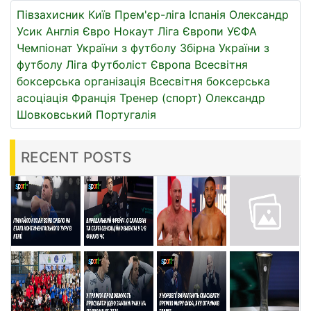
Півзахисник
Київ
Прем'єр-ліга
Іспанія
Олександр
Усик
Англія
Євро
Нокаут
Ліга Європи УЄФА
Чемпіонат України з футболу
Збірна України з
футболу
Ліга
Футболіст
Європа
Всесвітня
боксерська організація
Всесвітня боксерська
асоціація
Франція
Тренер (спорт)
Олександр
Шовковський
Португалія
RECENT POSTS