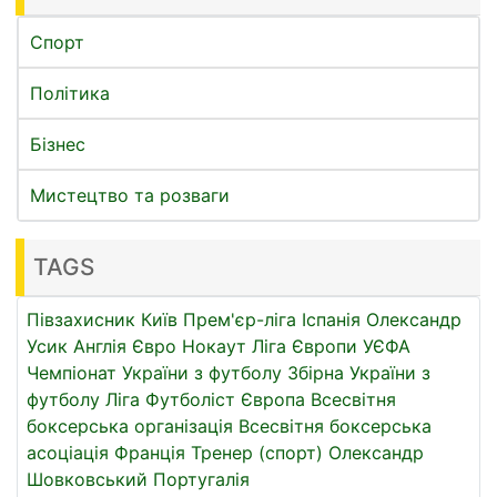
Спорт
Політика
Бізнес
Мистецтво та розваги
TAGS
Півзахисник
Київ
Прем'єр-ліга
Іспанія
Олександр
Усик
Англія
Євро
Нокаут
Ліга Європи УЄФА
Чемпіонат України з футболу
Збірна України з
футболу
Ліга
Футболіст
Європа
Всесвітня
боксерська організація
Всесвітня боксерська
асоціація
Франція
Тренер (спорт)
Олександр
Шовковський
Португалія