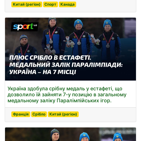
Китай (регіон)
Спорт
Канада
Україна здобула срібну медаль у естафеті, що
дозволило їй зайняти 7-у позицію в загальному
медальному заліку Паралімпійських ігор.
Франція
Срібло
Китай (регіон)