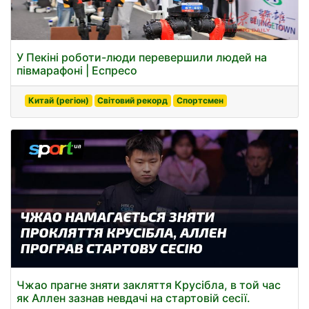
У Пекіні роботи-люди перевершили людей на
півмарафоні | Еспресо
Китай (регіон)
Світовий рекорд
Спортсмен
Чжао прагне зняти закляття Крусібла, в той час
як Аллен зазнав невдачі на стартовій сесії.