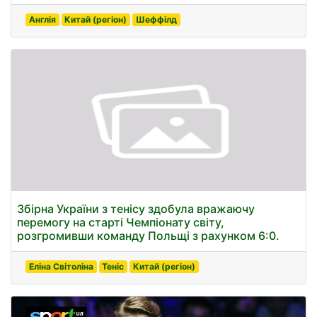
Англія
Китай (регіон)
Шеффілд
Збірна України з тенісу здобула вражаючу
перемогу на старті Чемпіонату світу,
розгромивши команду Польщі з рахунком 6:0.
Еліна Світоліна
Теніс
Китай (регіон)