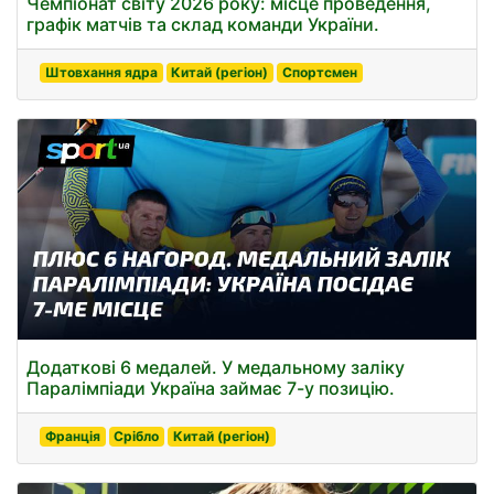
Чемпіонат світу 2026 року: місце проведення,
графік матчів та склад команди України.
Штовхання ядра
Китай (регіон)
Спортсмен
Додаткові 6 медалей. У медальному заліку
Паралімпіади Україна займає 7-у позицію.
Франція
Срібло
Китай (регіон)