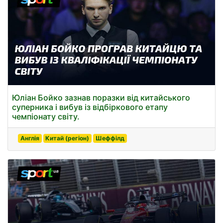
Юліан Бойко зазнав поразки від китайського
суперника і вибув із відбіркового етапу
чемпіонату світу.
Англія
Китай (регіон)
Шеффілд