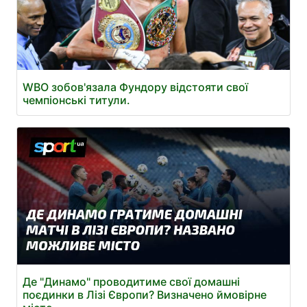
WBO зобов'язала Фундору відстояти свої
чемпіонські титули.
Де "Динамо" проводитиме свої домашні
поєдинки в Лізі Європи? Визначено ймовірне