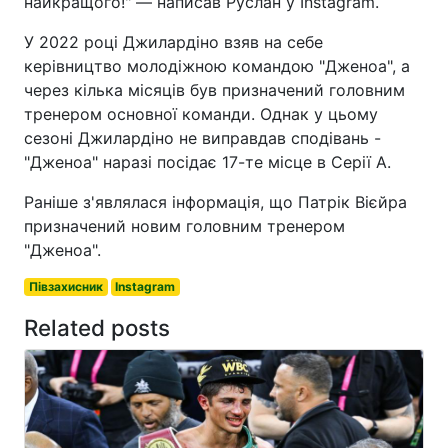
найкращого!" — написав Руслан у Instagram.
У 2022 році Джилардіно взяв на себе
керівництво молодіжною командою "Дженоа", а
через кілька місяців був призначений головним
тренером основної команди. Однак у цьому
сезоні Джилардіно не виправдав сподівань -
"Дженоа" наразі посідає 17-те місце в Серії А.
Раніше з'являлася інформація, що Патрік Вієйра
призначений новим головним тренером
"Дженоа".
Півзахисник
Instagram
Related posts