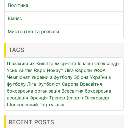
Політика
Бізнес
Мистецтво та розваги
TAGS
Півзахисник
Київ
Прем'єр-ліга
Іспанія
Олександр
Усик
Англія
Євро
Нокаут
Ліга Європи УЄФА
Чемпіонат України з футболу
Збірна України з
футболу
Ліга
Футболіст
Європа
Всесвітня
боксерська організація
Всесвітня боксерська
асоціація
Франція
Тренер (спорт)
Олександр
Шовковський
Португалія
RECENT POSTS