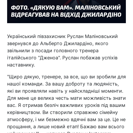
Український півзахисник Руслан Маліновський
звернувся до Альберто Джилардіно, якого
звільнили з посади головного тренера
італійського "Дженоа". Руслан побажав успіхів
наставнику.
"Щиро дякую, тренере, за все, що ви зробили для
нашої команди. За вашу доброту та людяність,
які ви проявляли навіть у найскладніші моменти.
Для мене це велика честь мати можливість знати
вас. Я отримав безліч важливих уроків під вашим
керівництвом. Ви створили справжню сімейну
атмосферу, і ми безмежно вдячні вам за це. Це не
прощання, а лише новий етап! Бажаю вам всього