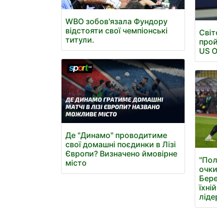
WBO зобов'язала Фундору
відстояти свої чемпіонські
Світ
титули.
прой
US 
Де "Динамо" проводитиме
свої домашні поєдинки в Лізі
Європи? Визначено ймовірне
"Пол
місто
очки
Бере
їхні
ліде