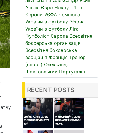
ліга
Іспанія
Олександр Усик
Англія
Євро
Нокаут
Ліга
Європи УЄФА
Чемпіонат
України з футболу
Збірна
України з футболу
Ліга
Футболіст
Європа
Всесвітня
боксерська організація
Всесвітня боксерська
асоціація
Франція
Тренер
(спорт)
Олександр
Шовковський
Португалія
.
RECENT POSTS
.
матчу
та