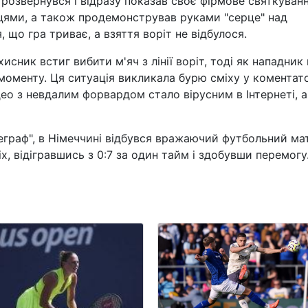
 розвернувся і відразу показав своє фірмове святкуванн
цями, а також продемонстрував руками "серце" над
 що гра триває, а взяття воріт не відбулося.
исник встиг вибити м'яч з лінії воріт, тоді як нападник
 моменту. Ця ситуація викликала бурю сміху у коментато
део з невдалим форвардом стало вірусним в Інтернеті, 
еграф", в Німеччині відбувся вражаючий футбольний ма
, відігравшись з 0:7 за один тайм і здобувши перемогу