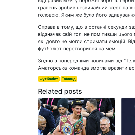
відправив м'яч у порожні ворота. Герой
гравець зробив незвичайний жест паль
головою. Яким же було його здивування,
Справа в тому, що в останні секунди зах
відзначав свій гол, не помітивши цього
які довго не могли стримати емоцій. Ві
футболіст перетворився на мем.
Згідно з попередніми новинами від "Тел
Аматорська команда змогла вразити всіх
Футболіст
Таїланд
Related posts