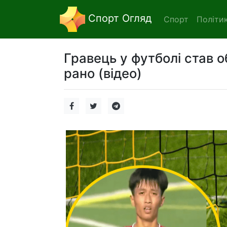
Спорт Огляд
Спорт
Політи
Гравець у футболі став о
рано (відео)