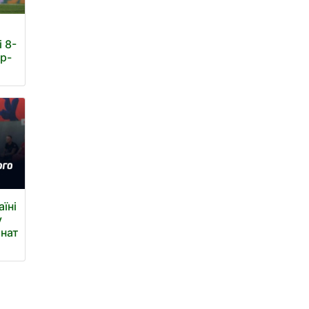
і 8-
єр-
їні
у
онат