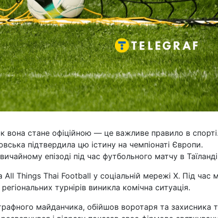
як вона стане офіційною — це важливе правило в спорті
вська підтвердила цю істину на чемпіонаті Європи.
ичайному епізоді під час футбольного матчу в Таїланді
l Things Thai Football у соціальній мережі Х. Під час 
егіональних турнірів виникла комічна ситуація.
трафного майданчика, обійшов воротаря та захисника 