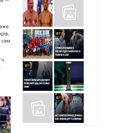
я --
 вже
рів,
а сам
тч.
.