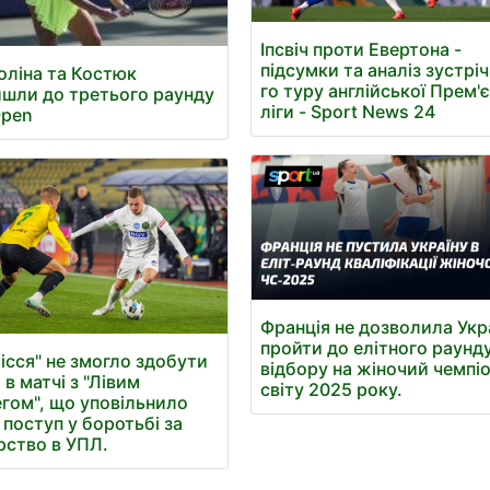
Іпсвіч проти Евертона -
підсумки та аналіз зустріч
оліна та Костюк
го туру англійської Прем'
шли до третього раунду
ліги - Sport News 24
Open
Франція не дозволила Укра
пройти до елітного раунд
ісся" не змогло здобути
відбору на жіночий чемпі
 в матчі з "Лівим
світу 2025 року.
гом", що уповільнило
й поступ у боротьбі за
рство в УПЛ.