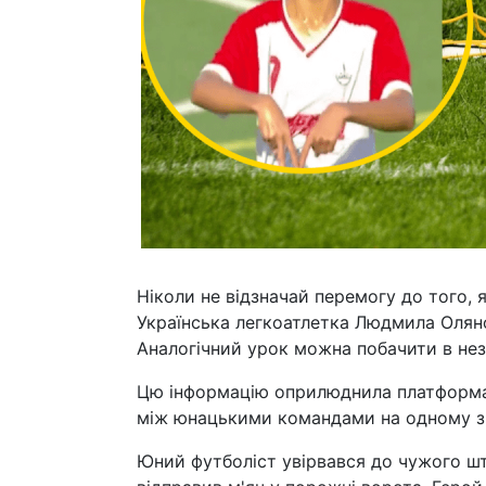
Ніколи не відзначай перемогу до того, 
Українська легкоатлетка Людмила Оляно
Аналогічний урок можна побачити в незв
Цю інформацію оприлюднила платформа Al
між юнацькими командами на одному з р
Юний футболіст увірвався до чужого ш