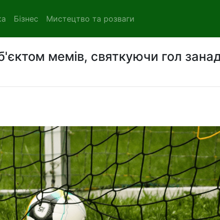
ка
Бізнес
Мистецтво та розваги
б'єктом мемів, святкуючи гол зана