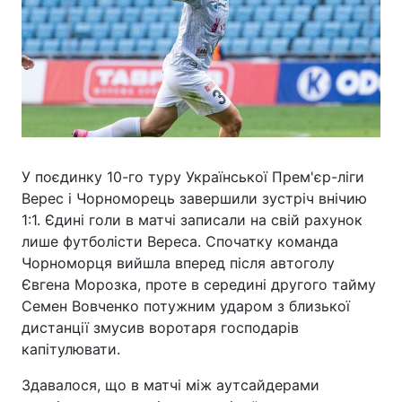
У поєдинку 10-го туру Української Прем'єр-ліги
Верес і Чорноморець завершили зустріч внічию
1:1. Єдині голи в матчі записали на свій рахунок
лише футболісти Вереса. Спочатку команда
Чорноморця вийшла вперед після автоголу
Євгена Морозка, проте в середині другого тайму
Семен Вовченко потужним ударом з близької
дистанції змусив воротаря господарів
капітулювати.
Здавалося, що в матчі між аутсайдерами