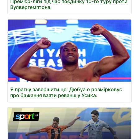
Прем'єр-ліги під час поєдинку 10-го туру проти
Вулвергемптона.
Я прагну завершити це: Дюбуа о розмірковує
про бажання взяти реванш у Усика.