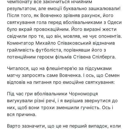
чемпіонату все закінчиться нічийним
результатом, але емоції буквально зашкалювали!
Після того, як Вовченко зрівняв рахунок, його
святкування гола перед вболівальниками з Одеси
було вкрай провокаційним. Його виразні жести
свідчили про те, що він, мовляв, не чує опонентів.
Коментатор Михайло Співаковський відзначив
грайливість футболіста, порівнявши його з
потенційним героєм фільмів Стівена Спілберга.
Читалося, що на флешінтерв'ю за підсумками
матчу запросять саме Вовченка. І ось, що Семен
відповів на питання про емоційне святкування:
Під час гри вболівальники Чорноморця
вигукували різні речі, і я вирішив звернутися до
них, щоб вони трохи зменшили гучність. Ось і
вся причина.
Варто зазначити, що це не перший випадок, коли