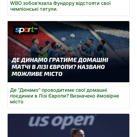
WBO зобов'язала Фундору відстояти свої
чемпіонські титули.
Де "Динамо" проводитиме свої домашні
поєдинки в Лізі Європи? Визначено ймовірне
місто