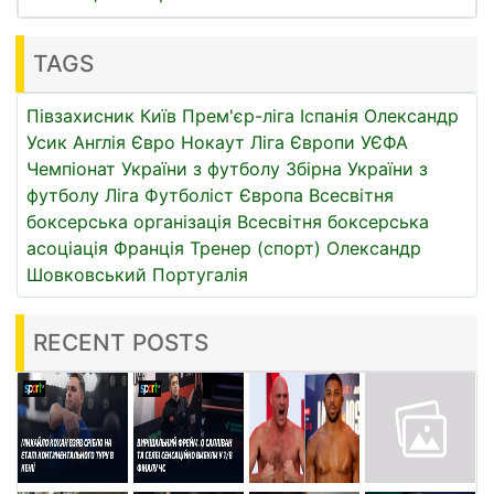
TAGS
Півзахисник
Київ
Прем'єр-ліга
Іспанія
Олександр
Усик
Англія
Євро
Нокаут
Ліга Європи УЄФА
Чемпіонат України з футболу
Збірна України з
футболу
Ліга
Футболіст
Європа
Всесвітня
боксерська організація
Всесвітня боксерська
асоціація
Франція
Тренер (спорт)
Олександр
Шовковський
Португалія
RECENT POSTS