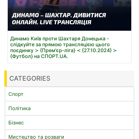
Динамо Київ проти Шахтаря Донецька -
слідкуйте за прямою трансляцією цього
поєдинку ≻ {Прем'єр-ліга} ≺ {27.10.2024} ≻
{Футбол} на СПОРТ.UA.
CATEGORIES
Спорт
Політика
Бізнес
Мистецтво та розваги