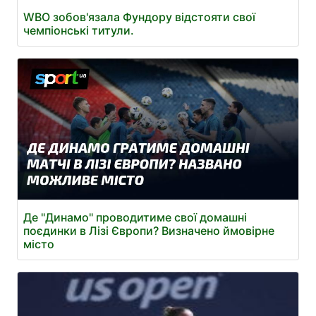
WBO зобов'язала Фундору відстояти свої
чемпіонські титули.
Де "Динамо" проводитиме свої домашні
поєдинки в Лізі Європи? Визначено ймовірне
місто