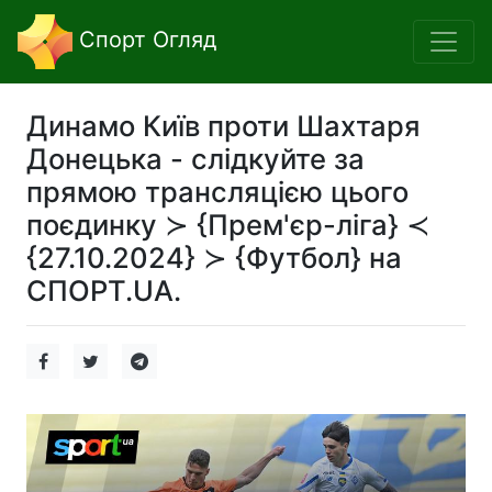
Спорт Огляд
Динамо Київ проти Шахтаря
Донецька - слідкуйте за
прямою трансляцією цього
поєдинку ≻ {Прем'єр-ліга} ≺
{27.10.2024} ≻ {Футбол} на
СПОРТ.UA.