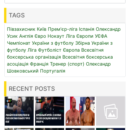
TAGS
Півзахисник
Київ
Прем'єр-ліга
Іспанія
Олександр
Усик
Англія
Євро
Нокаут
Ліга Європи УЄФА
Чемпіонат України з футболу
Збірна України з
футболу
Ліга
Футболіст
Європа
Всесвітня
боксерська організація
Всесвітня боксерська
асоціація
Франція
Тренер (спорт)
Олександр
Шовковський
Португалія
RECENT POSTS