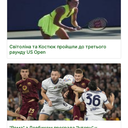
Світоліна та Костюк пройшли до третього
раунду US Open
"Рома" з Довбиком програла "Інтеру" у