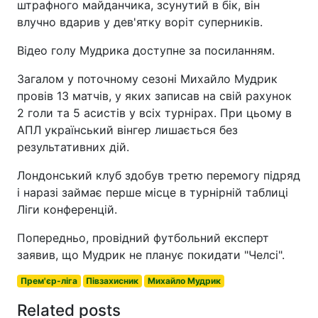
штрафного майданчика, зсунутий в бік, він
влучно вдарив у дев'ятку воріт суперників.
Відео голу Мудрика доступне за посиланням.
Загалом у поточному сезоні Михайло Мудрик
провів 13 матчів, у яких записав на свій рахунок
2 голи та 5 асистів у всіх турнірах. При цьому в
АПЛ український вінгер лишається без
результативних дій.
Лондонський клуб здобув третю перемогу підряд
і наразі займає перше місце в турнірній таблиці
Ліги конференцій.
Попередньо, провідний футбольний експерт
заявив, що Мудрик не планує покидати "Челсі".
Прем'єр-ліга
Півзахисник
Михайло Мудрик
Related posts