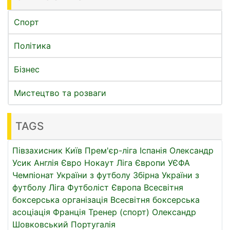
Спорт
Політика
Бізнес
Мистецтво та розваги
TAGS
Півзахисник
Київ
Прем'єр-ліга
Іспанія
Олександр
Усик
Англія
Євро
Нокаут
Ліга Європи УЄФА
Чемпіонат України з футболу
Збірна України з
футболу
Ліга
Футболіст
Європа
Всесвітня
боксерська організація
Всесвітня боксерська
асоціація
Франція
Тренер (спорт)
Олександр
Шовковський
Португалія