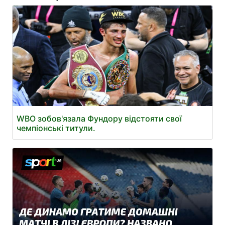
WBO зобов'язала Фундору відстояти свої
чемпіонські титули.