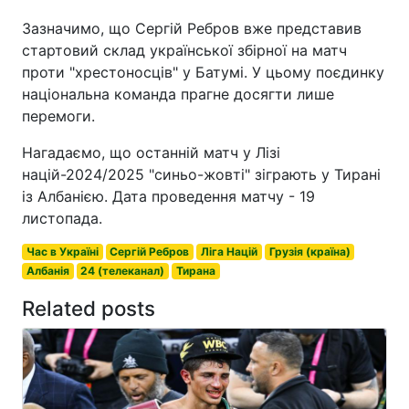
Зазначимо, що Сергій Ребров вже представив
стартовий склад української збірної на матч
проти "хрестоносців" у Батумі. У цьому поєдинку
національна команда прагне досягти лише
перемоги.
Нагадаємо, що останній матч у Лізі
націй-2024/2025 "синьо-жовті" зіграють у Тирані
із Албанією. Дата проведення матчу - 19
листопада.
Час в Україні
Сергій Ребров
Ліга Націй
Грузія (країна)
Албанія
24 (телеканал)
Тирана
Related posts