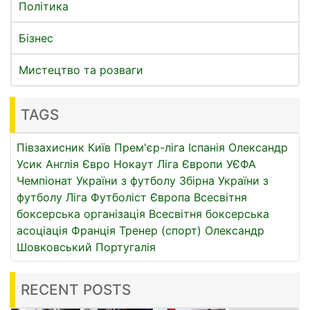
Політика
Бізнес
Мистецтво та розваги
TAGS
Півзахисник
Київ
Прем'єр-ліга
Іспанія
Олександр
Усик
Англія
Євро
Нокаут
Ліга Європи УЄФА
Чемпіонат України з футболу
Збірна України з
футболу
Ліга
Футболіст
Європа
Всесвітня
боксерська організація
Всесвітня боксерська
асоціація
Франція
Тренер (спорт)
Олександр
Шовковський
Португалія
RECENT POSTS