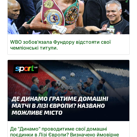
WBO зобов'язала Фундору відстояти свої
чемпіонські титули.
Де "Динамо" проводитиме свої домашні
поєдинки в Лізі Європи? Визначено ймовірне