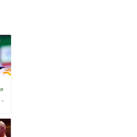
що
 -