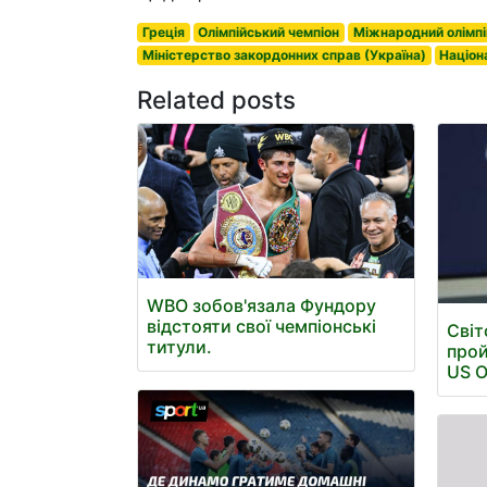
Греція
Олімпійський чемпіон
Міжнародний олімпі
Міністерство закордонних справ (Україна)
Націон
Related posts
WBO зобов'язала Фундору
відстояти свої чемпіонські
Світ
титули.
прой
US 