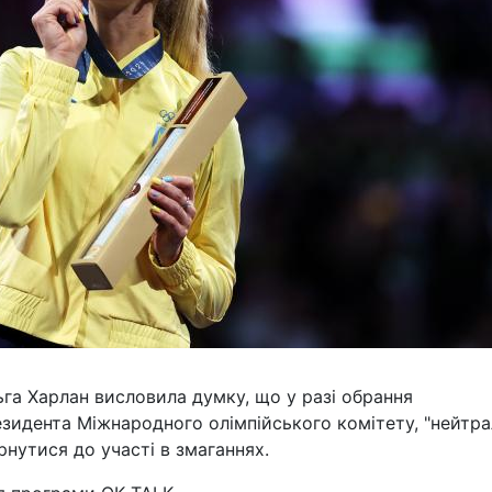
ьга Харлан висловила думку, що у разі обрання
езидента Міжнародного олімпійського комітету, "нейтра
нутися до участі в змаганнях.