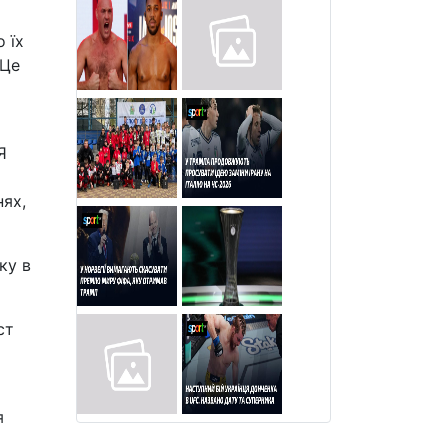
 їх
 Це
Я
нях,
ку в
ст
я