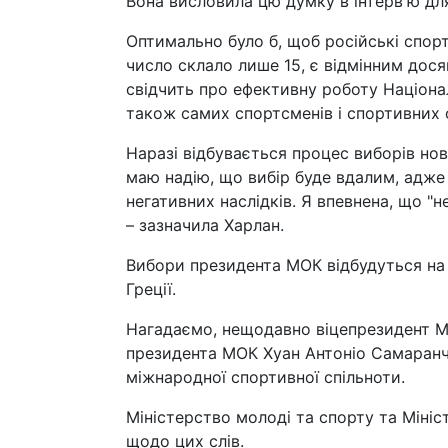
Вона висловила цю думку в інтерв'ю дл
Оптимально було б, щоб російські спорт
число склало лише 15, є відмінним дося
свідчить про ефективну роботу Націонал
також самих спортсменів і спортивних 
Наразі відбувається процес виборів но
маю надію, що вибір буде вдалим, адже
негативних наслідків. Я впевнена, що "
– зазначила Харлан.
Вибори президента МОК відбудуться на 1
Греції.
Нагадаємо, нещодавно віцепрезидент М
президента МОК Хуан Антоніо Самаранч
міжнародної спортивної спільноти.
Міністерство молоді та спорту та Міні
щодо цих слів.