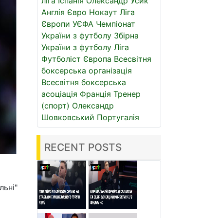
ліга
Іспанія
Олександр Усик
Англія
Євро
Нокаут
Ліга
Європи УЄФА
Чемпіонат
України з футболу
Збірна
України з футболу
Ліга
Футболіст
Європа
Всесвітня
боксерська організація
Всесвітня боксерська
асоціація
Франція
Тренер
(спорт)
Олександр
Шовковський
Португалія
RECENT POSTS
льні"