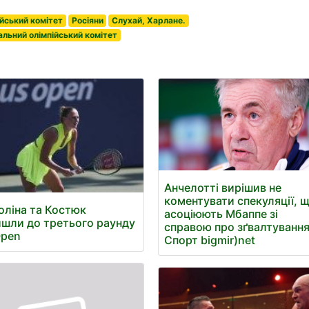
йський комітет
Росіяни
Слухай, Харлане.
альний олімпійський комітет
Анчелотті вирішив не
коментувати спекуляції, 
оліна та Костюк
асоціюють Мбаппе зі
шли до третього раунду
справою про зґвалтування
Open
Спорт bigmir)net