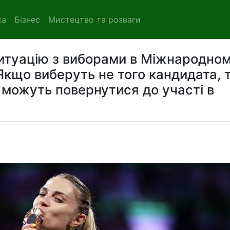
ка
Бізнес
Мистецтво та розваги
итуацію з виборами в Міжнародно
"Якщо виберуть не того кандидата, 
 можуть повернутися до участі в