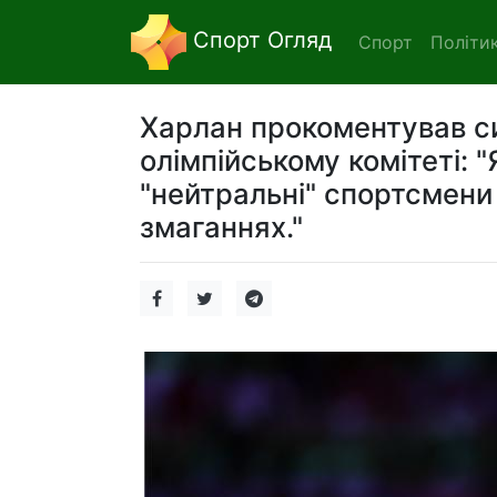
Спорт Огляд
Спорт
Політи
Харлан прокоментував с
олімпійському комітеті: 
"нейтральні" спортсмени
змаганнях."