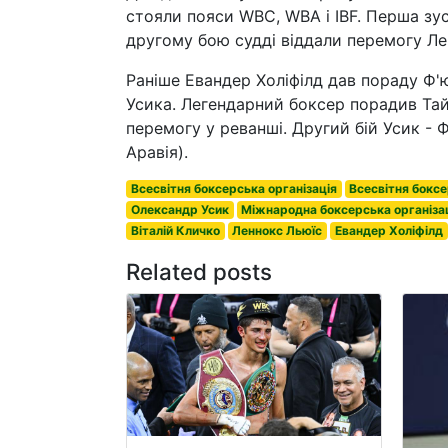
стояли пояси WBC, WBA і IBF. Перша зус
другому бою судді віддали перемогу Ле
Раніше Евандер Холіфілд дав пораду Ф'
Усика. Легендарний боксер порадив Та
перемогу у реванші. Другий бій Усик - Ф
Аравія).
Всесвітня боксерська організація
Всесвітня боксе
Олександр Усик
Міжнародна боксерська організа
Віталій Кличко
Леннокс Льюїс
Евандер Холіфілд
Related posts