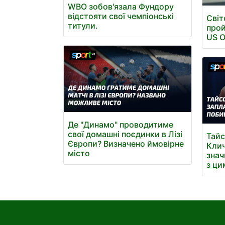
WBO зобов'язала Фундору
відстояти свої чемпіонські
Світ
титули.
прой
US 
Де "Динамо" проводитиме
свої домашні поєдинки в Лізі
Тайс
Європи? Визначено ймовірне
Клич
місто
знач
з ци