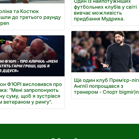
Один із найпотужніших
футбольних клубів у світі
оліна та Костюк
вивчає можливість
шли до третього раунду
придбання Мудрика.
Open
Ще один клуб Прем'єр-ліг
он Ф'ЮРІ висловився про
Англії попрощався з
ка: "Мені запропонують
тренером - Спорт bigmir)n
ну суму, щоб я зустрівся
м ветераном у рингу".