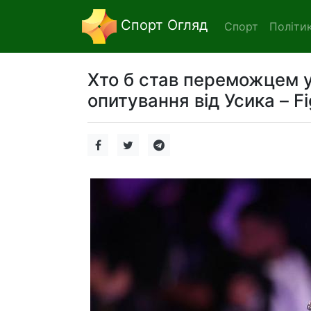
Спорт Огляд
Спорт
Політи
Хто б став переможцем у
опитування від Усика – F