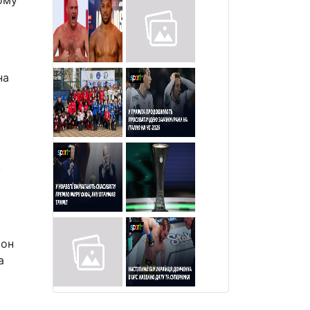
ому
на
,
іон
а