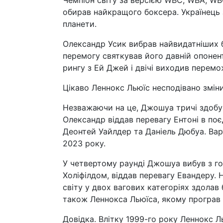
Чемпіон світу за версією WBC, WBA, WBO
обирав найкращого боксера. Українець
планети.
Олександр Усик вибрав найвидатніших б
перемогу святкував його давній опонент
рингу з Ей Джей і двічі виходив перемо
Цікаво Леннокс Льюїс несподівано зміни
Незважаючи на це, Джошуа тричі здобу
Олександр віддав перевагу Ентоні в поє
Деонтей Уайлдер та Даніель Дюбуа. Вар
2023 року.
У четвертому раунді Джошуа вибув з г
Холіфілдом, віддав перевагу Евандеру.
світу у двох вагових категоріях здолав
також Леннокса Льюїса, якому програв 
Довідка. Влітку 1999-го року Леннокс Л