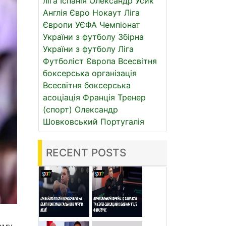
ліга
Іспанія
Олександр Усик
Англія
Євро
Нокаут
Ліга
Європи УЄФА
Чемпіонат
України з футболу
Збірна
України з футболу
Ліга
Футболіст
Європа
Всесвітня
боксерська організація
Всесвітня боксерська
асоціація
Франція
Тренер
(спорт)
Олександр
Шовковський
Португалія
RECENT POSTS