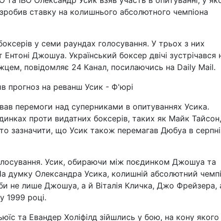
 та IBO Олександр Усик взяв участь в опитуванні, у як
 зробив ставку на колишнього абсолютного чемпіона
оксерів у семи раундах голосування. У трьох з них
 Ентоні Джошуа. Український боксер двічі зустрічався 
жцем, повідомляє 24 Канал, посилаючись на Daily Mail.
в прогноз на реванш Усик - Ф'юрі
вав перемоги над суперниками в опитуваннях Усика.
динках проти видатних боксерів, таких як Майк Тайсон
то зазначити, що Усик також перемагав Дюбуа в серпні
олосування. Усик, обираючи між поєдинком Джошуа та
 На думку Олександра Усика, колишній абсолютний чемп
 би не лише Джошуа, а й Віталія Кличка, Джо Фрейзера, 
у 1999 році.
ьюїс та Евандер Холіфілд зійшлись у бою, на кону якого