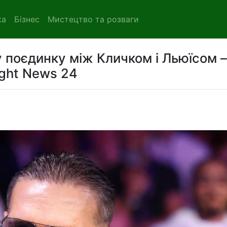
ка
Бізнес
Мистецтво та розваги
 поєдинку між Кличком і Льюїсом –
ight News 24