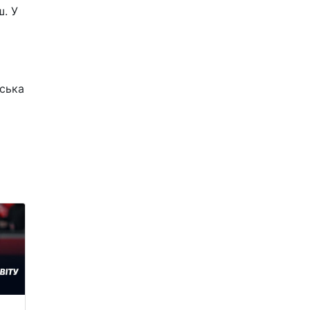
ш. У
вська