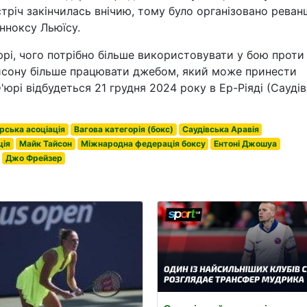
тріч закінчилась внічию, тому було організовано реван
нноксу Льюїсу.
юрі, чого потрібно більше використовувати у бою проти
йсону більше працювати джебом, який може принести
'юрі відбудеться 21 грудня 2024 року в Ер-Ріяді (Сауді
рська асоціація
Вагова категорія (бокс)
Саудівська Аравія
ція
Майк Тайсон
Міжнародна федерація боксу
Ентоні Джошуа
Джо Фрейзер