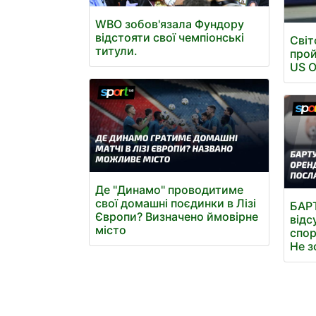
WBO зобов'язала Фундору
відстояти свої чемпіонські
Світ
титули.
прой
US 
Де "Динамо" проводитиме
свої домашні поєдинки в Лізі
БАР
Європи? Визначено ймовірне
відс
місто
спор
Не з