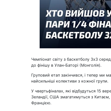
Чемпіонат світу з баскетболу 3х3 сере
до фінішу в Улан-Баторі (Монголія).
Груповий етап закінчився, і тепер ми м
найсильніші колективи з кожної групи.
У чвертьфіналах, які відбудуться 15 вер
Зеландії, США змагатимуться з Китаєм, 
Францією.