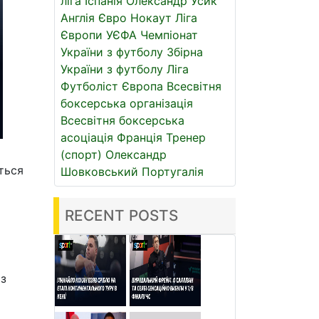
ліга
Іспанія
Олександр Усик
Англія
Євро
Нокаут
Ліга
Європи УЄФА
Чемпіонат
України з футболу
Збірна
України з футболу
Ліга
Футболіст
Європа
Всесвітня
боксерська організація
Всесвітня боксерська
асоціація
Франція
Тренер
(спорт)
Олександр
ться
Шовковський
Португалія
RECENT POSTS
 з