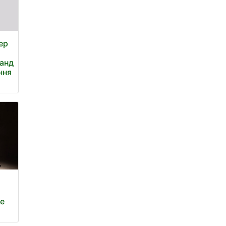
ер
ланд
ння
не