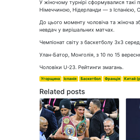
У жіночому турнірі сформувалися такі п
Німеччиною, Нідерланди — з Іспанією,
До цього моменту чоловіча та жіноча зб
невдач у вирішальних матчах.
Чемпіонат світу з баскетболу 3х3 серед
Улан-Батор, Монголія, з 10 по 15 вересн
Чоловіки U-23. Рейтинги змагань.
Угорщина
Іспанія
Баскетбол
Франція
Китай (р
Related posts