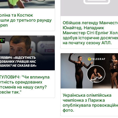
оліна та Костюк
шли до третього раунду
Обійшов легенду Манчест
Open
Юнайтед. Нападник
Манчестер Сіті Ерлінг Хо
здобув історичне досягне
на початку сезону АПЛ.
ТУЛОВИЧ: "Чи вплинула
утність орендованих
тсменів на нашу силу?
овсім так."
Українська олімпійська
чемпіонка з Парижа
опублікувала провокацій
фото.