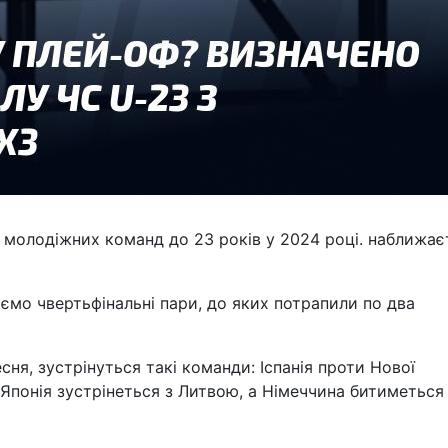
д молодіжних команд до 23 років у 2024 році. наближає
аємо чвертьфінальні пари, до яких потрапили по два
есня, зустрінуться такі команди: Іспанія проти Нової
Японія зустрінеться з Литвою, а Німеччина битиметься