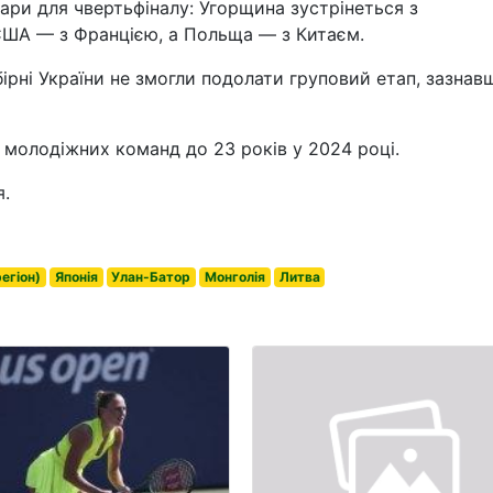
ари для чвертьфіналу: Угорщина зустрінеться з
 США — з Францією, а Польща — з Китаєм.
ірні України не змогли подолати груповий етап, зазнав
 молодіжних команд до 23 років у 2024 році.
я.
егіон)
Японія
Улан-Батор
Монголія
Литва