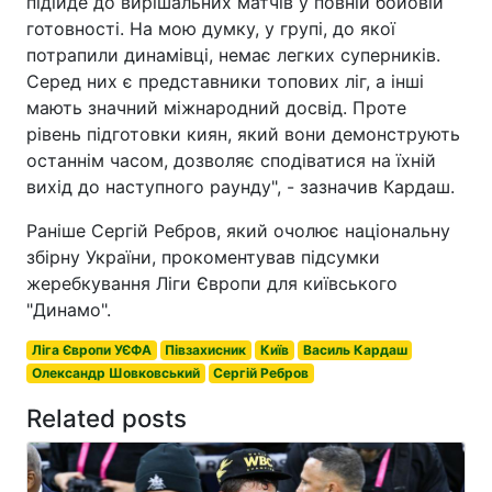
підійде до вирішальних матчів у повній бойовій
готовності. На мою думку, у групі, до якої
потрапили динамівці, немає легких суперників.
Серед них є представники топових ліг, а інші
мають значний міжнародний досвід. Проте
рівень підготовки киян, який вони демонструють
останнім часом, дозволяє сподіватися на їхній
вихід до наступного раунду", - зазначив Кардаш.
Раніше Сергій Ребров, який очолює національну
збірну України, прокоментував підсумки
жеребкування Ліги Європи для київського
"Динамо".
Ліга Європи УЄФА
Півзахисник
Київ
Василь Кардаш
Олександр Шовковський
Сергій Ребров
Related posts