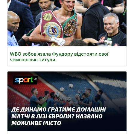
WBO зобов'язала Фундору відстояти свої
чемпіонські титули.