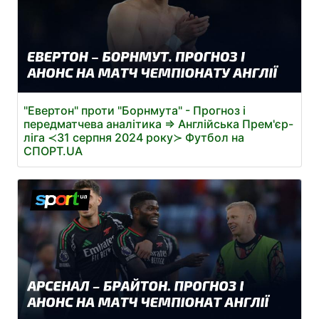
"Евертон" проти "Борнмута" - Прогноз і
передматчева аналітика ⇒ Англійська Прем'єр-
ліга ≺31 серпня 2024 року≻ Футбол на
СПОРТ.UA