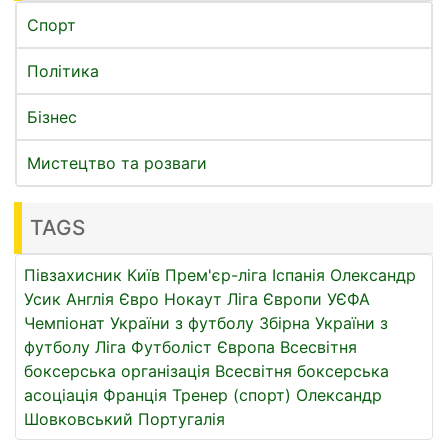
Спорт
Політика
Бізнес
Мистецтво та розваги
TAGS
Півзахисник
Київ
Прем'єр-ліга
Іспанія
Олександр
Усик
Англія
Євро
Нокаут
Ліга Європи УЄФА
Чемпіонат України з футболу
Збірна України з
футболу
Ліга
Футболіст
Європа
Всесвітня
боксерська організація
Всесвітня боксерська
асоціація
Франція
Тренер (спорт)
Олександр
Шовковський
Португалія