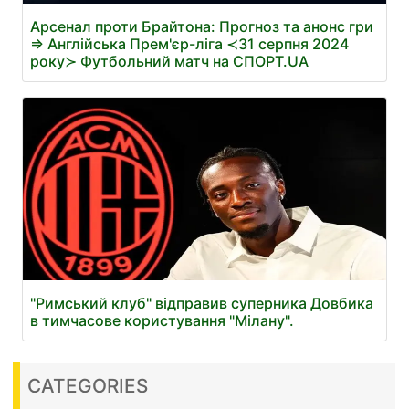
Арсенал проти Брайтона: Прогноз та анонс гри
⇒ Англійська Прем'єр-ліга ≺31 серпня 2024
року≻ Футбольний матч на СПОРТ.UA
"Римський клуб" відправив суперника Довбика
в тимчасове користування "Мілану".
CATEGORIES