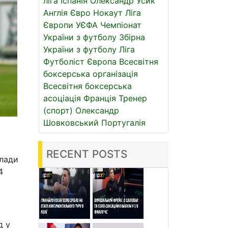
ліга
Іспанія
Олександр Усик
Англія
Євро
Нокаут
Ліга
Європи УЄФА
Чемпіонат
України з футболу
Збірна
України з футболу
Ліга
Футболіст
Європа
Всесвітня
боксерська організація
Всесвітня боксерська
асоціація
Франція
Тренер
(спорт)
Олександр
Шовковський
Португалія
RECENT POSTS
клади
4
д у