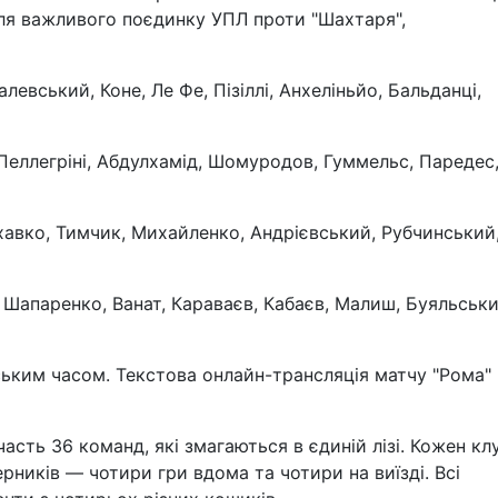
для важливого поєдинку УПЛ проти "Шахтаря",
алевський, Коне, Ле Фе, Пізіллі, Анхеліньйо, Бальданці,
, Пеллегріні, Абдулхамід, Шомуродов, Гуммельс, Паредес
хавко, Тимчик, Михайленко, Андрієвський, Рубчинський
 Шапаренко, Ванат, Караваєв, Кабаєв, Малиш, Буяльськи
ським часом. Текстова онлайн-трансляція матчу "Рома" 
асть 36 команд, які змагаються в єдиній лізі. Кожен кл
рників — чотири гри вдома та чотири на виїзді. Всі