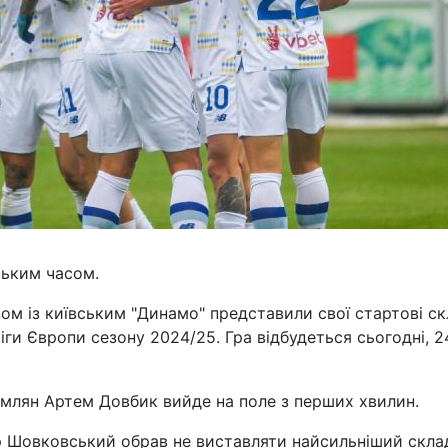
ським часом.
зом із київським "Динамо" представили свої стартові с
іги Європи сезону 2024/25. Гра відбудеться сьогодні, 2
млян Артем Довбик вийде на поле з перших хвилин.
р Шовковський обрав не виставляти найсильніший скла