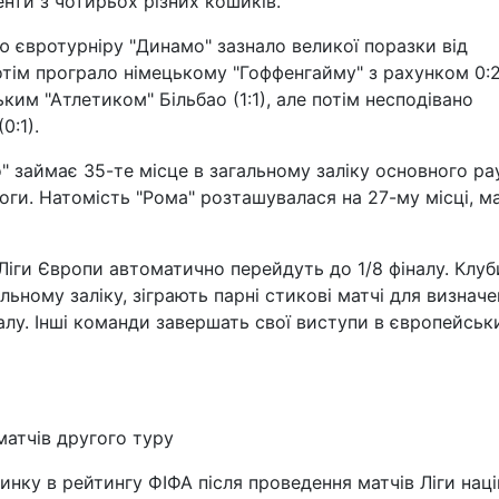
нти з чотирьох різних кошиків.
ю євротурніру "Динамо" зазнало великої поразки від
потім програло німецькому "Гоффенгайму" з рахунком 0:2
ьким "Атлетиком" Більбао (1:1), але потім несподівано
0:1).
 займає 35-те місце в загальному заліку основного ра
оги. Натомість "Рома" розташувалася на 27-му місці, 
 Ліги Європи автоматично перейдуть до 1/8 фіналу. Клуб
льному заліку, зіграють парні стикові матчі для визнач
алу. Інші команди завершать свої виступи в європейськ
матчів другого туру
инку в рейтингу ФІФА після проведення матчів Ліги наці