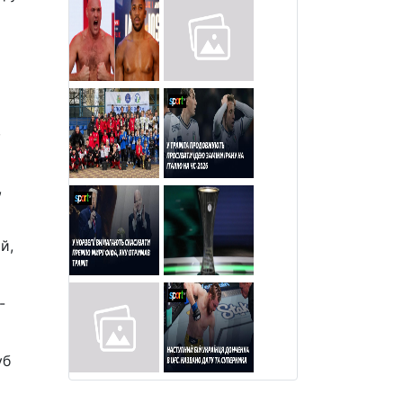
,
,
й,
-
уб