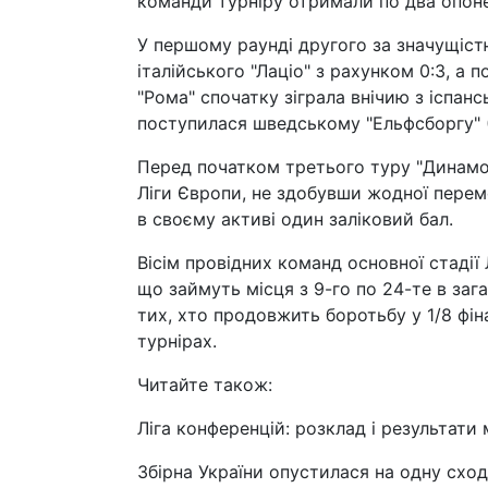
команди турніру отримали по два опоне
У першому раунді другого за значущіст
італійського "Лаціо" з рахунком 0:3, а 
"Рома" спочатку зіграла внічию з іспанс
поступилася шведському "Ельфсборгу" (
Перед початком третього туру "Динамо"
Ліги Європи, не здобувши жодної перем
в своєму активі один заліковий бал.
Вісім провідних команд основної стадії
що займуть місця з 9-го по 24-те в зага
тих, хто продовжить боротьбу у 1/8 фін
турнірах.
Читайте також:
Ліга конференцій: розклад і результати 
Збірна України опустилася на одну сход