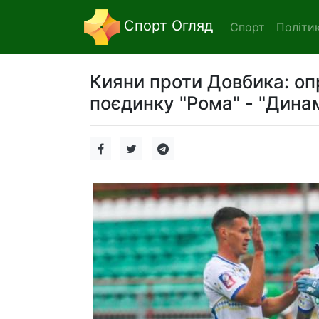
Спорт Огляд
Спорт
Політи
Кияни проти Довбика: оп
поєдинку "Рома" - "Динам