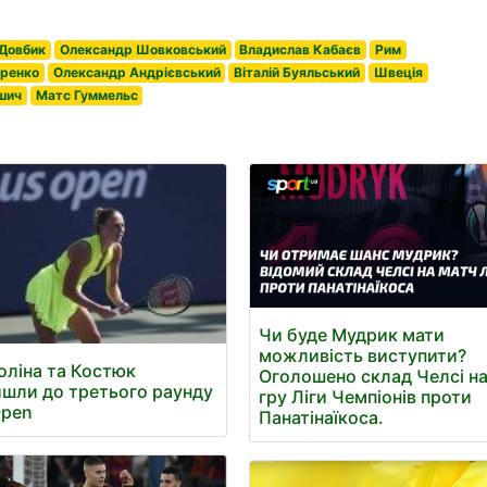
Довбик
Олександр Шовковський
Владислав Кабаєв
Рим
ренко
Олександр Андрієвський
Віталій Буяльський
Швеція
шич
Матс Гуммельс
Чи буде Мудрик мати
можливість виступити?
оліна та Костюк
Оголошено склад Челсі н
шли до третього раунду
гру Ліги Чемпіонів проти
Open
Панатінаїкоса.