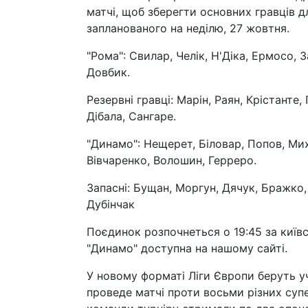
матчі, щоб зберегти основних гравців 
запланованого на неділю, 27 жовтня.
"Рома": Свилар, Челік, Н'Діка, Ермосо, З
Довбик.
Резервні гравці: Марін, Раян, Крістанте
Дібала, Сангаре.
"Динамо": Нещерет, Біловар, Попов, Ми
Вівчаренко, Волошин, Герреро.
Запасні: Бущан, Моргун, Дячук, Бражко,
Дубінчак
Поєдинок розпочнеться о 19:45 за київ
"Динамо" доступна на нашому сайті.
У новому форматі Ліги Європи беруть уч
проведе матчі проти восьми різних супе