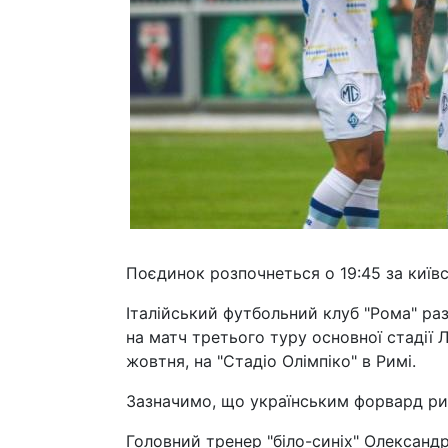
Поєдинок розпочнеться о 19:45 за київ
Італійський футбольний клуб "Рома" ра
на матч третього туру основної стадії Л
жовтня, на "Стадіо Олімпіко" в Римі.
Зазначимо, що українським форвард ри
Головний тренер "біло-синіх" Олександ