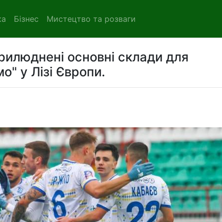
ка
Бізнес
Мистецтво та розваги
рилюднені основні склади для
о" у Лізі Європи.