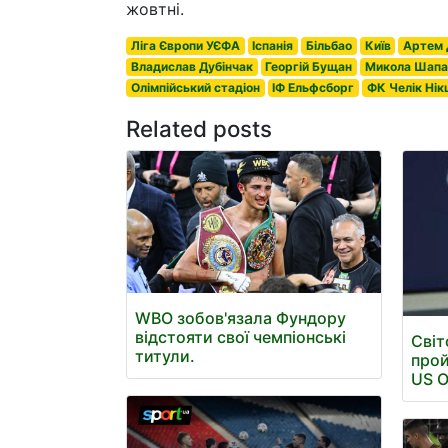
жовтні.
Ліга Європи УЄФА
Іспанія
Більбао
Київ
Артем 
Владислав Дубінчак
Георгій Бущан
Микола Шапа
Олімпійський стадіон
ІФ Ельфсборг
ФК Челік Нік
Related posts
WBO зобов'язала Фундору
відстояти свої чемпіонські
Світ
титули.
прой
US 