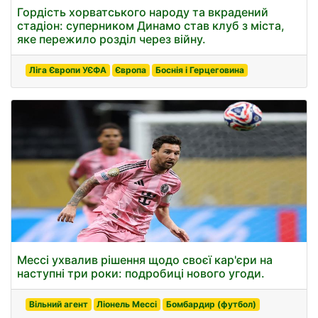
Гордість хорватського народу та вкрадений
стадіон: суперником Динамо став клуб з міста,
яке пережило розділ через війну.
Ліга Європи УЄФА
Європа
Боснія і Герцеговина
Мессі ухвалив рішення щодо своєї кар'єри на
наступні три роки: подробиці нового угоди.
Вільний агент
Ліонель Мессі
Бомбардир (футбол)