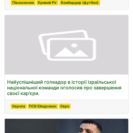
Півзахисник
Кривий Ріг
Бомбардир (футбол)
Найуспішніший голеадор в історії ізраїльської
національної команди оголосив про завершення
своєї кар'єри.
Європа
ПСВ Ейндховен
Євро