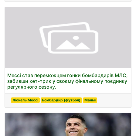
Мессі став переможцем гонки бомбардирів МЛС,
забивши хет-трик у своєму фінальному поєдинку
регулярного сезону.
Ліонель Мессі
Бомбардир (футбол)
Маямі