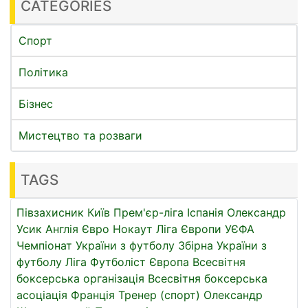
CATEGORIES
Спорт
Політика
Бізнес
Мистецтво та розваги
TAGS
Півзахисник
Київ
Прем'єр-ліга
Іспанія
Олександр
Усик
Англія
Євро
Нокаут
Ліга Європи УЄФА
Чемпіонат України з футболу
Збірна України з
футболу
Ліга
Футболіст
Європа
Всесвітня
боксерська організація
Всесвітня боксерська
асоціація
Франція
Тренер (спорт)
Олександр