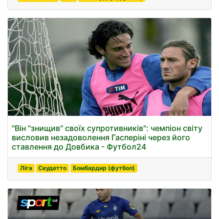
"Він "знищив" своїх супротивників": чемпіон світу
висловив незадоволення Гасперіні через його
ставлення до Довбика - Футбол24
Ліга
Скудетто
Бомбардир (футбол)