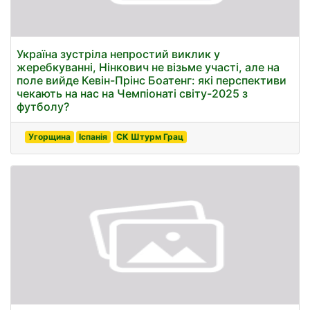
Україна зустріла непростий виклик у
жеребкуванні, Нінкович не візьме участі, але на
поле вийде Кевін-Прінс Боатенг: які перспективи
чекають на нас на Чемпіонаті світу-2025 з
футболу?
Угорщина
Іспанія
СК Штурм Грац