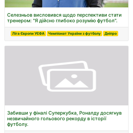
Селезньов висловився щодо перспективи стати
тренером: "Я дійсно глибоко розумію футбол".
Ліга Європи УЄФА
Чемпіонат України з футболу
Дніпро
Забивши у фіналі Суперкубка, Роналду досягнув
незвичайного гольового рекорду в історії
футболу.