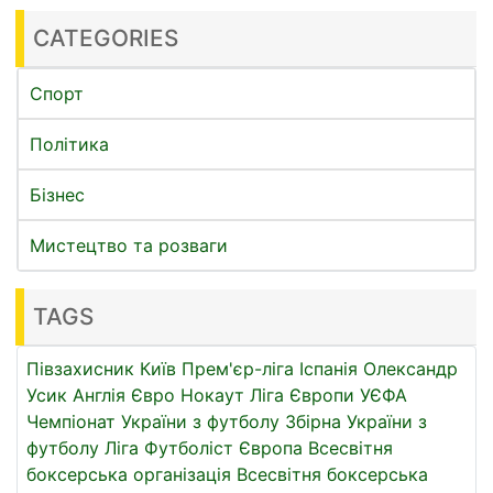
CATEGORIES
Спорт
Політика
Бізнес
Мистецтво та розваги
TAGS
Півзахисник
Київ
Прем'єр-ліга
Іспанія
Олександр
Усик
Англія
Євро
Нокаут
Ліга Європи УЄФА
Чемпіонат України з футболу
Збірна України з
футболу
Ліга
Футболіст
Європа
Всесвітня
боксерська організація
Всесвітня боксерська