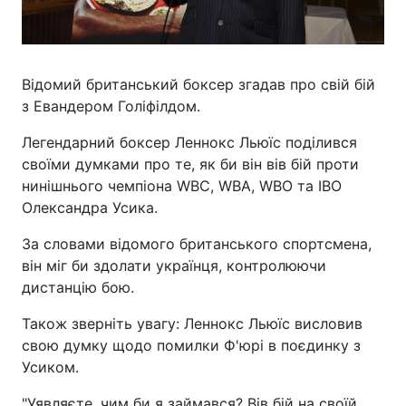
Відомий британський боксер згадав про свій бій
з Евандером Голіфілдом.
Легендарний боксер Леннокс Льюїс поділився
своїми думками про те, як би він вів бій проти
нинішнього чемпіона WBC, WBA, WBO та IBO
Олександра Усика.
За словами відомого британського спортсмена,
він міг би здолати українця, контролюючи
дистанцію бою.
Також зверніть увагу: Леннокс Льюїс висловив
свою думку щодо помилки Ф'юрі в поєдинку з
Усиком.
"Уявляєте, чим би я займався? Вів бій на своїй