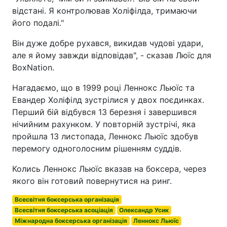
відстані. Я контролював Холіфілда, тримаючи
його подалі."
Він дуже добре рухався, викидав чудові удари,
але я йому завжди відповідав", - сказав Люїс для
BoxNation.
Нагадаємо, що в 1999 році Леннокс Льюїс та
Евандер Холіфілд зустрілися у двох поєдинках.
Перший бій відбувся 13 березня і завершився
нічийним рахунком. У повторній зустрічі, яка
пройшла 13 листопада, Леннокс Льюїс здобув
перемогу одноголосним рішенням суддів.
Колись Леннокс Льюїс вказав на боксера, через
якого він готовий повернутися на ринг.
Всесвітня боксерська організація
Всесвітня боксерська асоціація
Олександр Усик
Міжнародна боксерська організація
Леннокс Льюїс