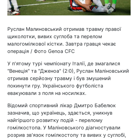
Руслан Малиновський отримав травму правої
щиколотки, вивих суглоба та перелом
малогомілкової кістки. Завтра гравця чекає
операція / Фото Genoa CFC
У п'ятому турі чемпіонату Італії, де змагалися
"Венеція" та "Дженоа" (2:0), Руслан Маліновський
отримав серйозну травму і був змушений
покинути гру. Українського футболіста
евакуювали з поля на носилках.
Відомий спортивний лікар Дмитро Бабелюк
зазначив, що українець, здається, уникнув
найгіршого розвитку подій - перелому
гомілкостопа. У Маліновського діагностували
розрив зв'язок гомілкостопу та вивих у суглобі,