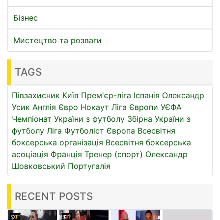
Бізнес
Мистецтво та розваги
TAGS
Півзахисник
Київ
Прем'єр-ліга
Іспанія
Олександр
Усик
Англія
Євро
Нокаут
Ліга Європи УЄФА
Чемпіонат України з футболу
Збірна України з
футболу
Ліга
Футболіст
Європа
Всесвітня
боксерська організація
Всесвітня боксерська
асоціація
Франція
Тренер (спорт)
Олександр
Шовковський
Португалія
RECENT POSTS