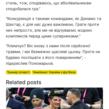
стиль, тож, сподіваюсь, що вболівальникам
сподобалася гра."
"Конкуренція з такими командами, як Динамо та
Шахтар, є для нас дуже важливою. Грати проти
них непросто, але ми не відчуваємо жодних
комплексів перед цими суперниками."
"Климчук? Він знову з нами після серйозної
травми, і ми безмежно щасливі цьому. Проте не
будемо поспішати з його поверненням", -
підкреслив Пономарьов.
Тренер (спорт)
Чемпіонат України з футболу
Related posts