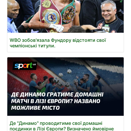
WBO зобов'язала Фундору відстояти свої
чемпіонські титули.
Де "Динамо" проводитиме свої домашні
поєдинки в Лізі Європи? Визначено ймовірне