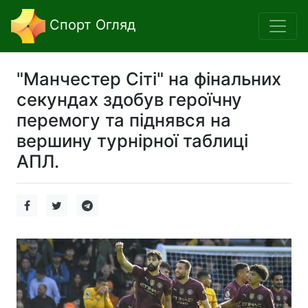
Спорт Огляд
"Манчестер Сіті" на фінальних
секундах здобув героїчну
перемогу та піднявся на
вершину турнірної таблиці
АПЛ.