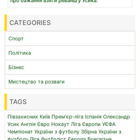
про бажання взяти реванш у Усика.
CATEGORIES
Спорт
Політика
Бізнес
Мистецтво та розваги
TAGS
Півзахисник
Київ
Прем'єр-ліга
Іспанія
Олександр
Усик
Англія
Євро
Нокаут
Ліга Європи УЄФА
Чемпіонат України з футболу
Збірна України з
футболу
Ліга
Футболіст
Європа
Всесвітня