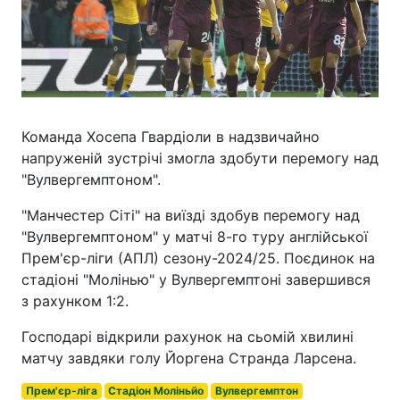
Команда Хосепа Гвардіоли в надзвичайно
напруженій зустрічі змогла здобути перемогу над
"Вулвергемптоном".
"Манчестер Сіті" на виїзді здобув перемогу над
"Вулвергемптоном" у матчі 8-го туру англійської
Прем'єр-ліги (АПЛ) сезону-2024/25. Поєдинок на
стадіоні "Молінью" у Вулвергемптоні завершився
з рахунком 1:2.
Господарі відкрили рахунок на сьомій хвилині
матчу завдяки голу Йоргена Странда Ларсена.
Прем'єр-ліга
Стадіон Моліньйо
Вулвергемптон