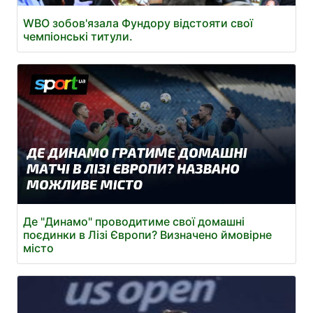
WBO зобов'язала Фундору відстояти свої
чемпіонські титули.
Де "Динамо" проводитиме свої домашні
поєдинки в Лізі Європи? Визначено ймовірне
місто