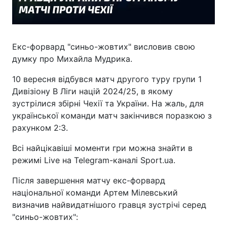
Екс-форвард "синьо-жовтих" висловив свою
думку про Михайла Мудрика.
10 вересня відбувся матч другого туру групи 1
Дивізіону В Ліги націй 2024/25, в якому
зустрілися збірні Чехії та України. На жаль, для
української команди матч закінчився поразкою з
рахунком 2:3.
Всі найцікавіші моменти гри можна знайти в
режимі Live на Telegram-каналі Sport.ua.
Після завершення матчу екс-форвард
національної команди Артем Мілевський
визначив найвидатнішого гравця зустрічі серед
"синьо-жовтих":