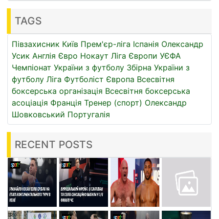
TAGS
Півзахисник
Київ
Прем'єр-ліга
Іспанія
Олександр
Усик
Англія
Євро
Нокаут
Ліга Європи УЄФА
Чемпіонат України з футболу
Збірна України з
футболу
Ліга
Футболіст
Європа
Всесвітня
боксерська організація
Всесвітня боксерська
асоціація
Франція
Тренер (спорт)
Олександр
Шовковський
Португалія
RECENT POSTS