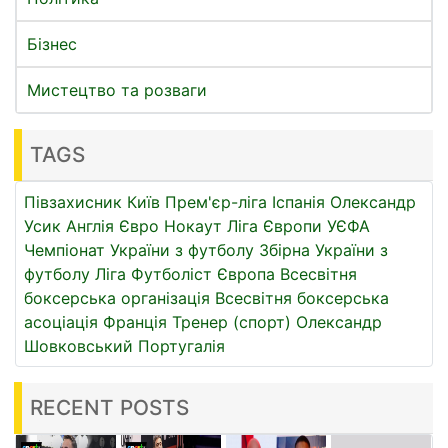
Бізнес
Мистецтво та розваги
TAGS
Півзахисник
Київ
Прем'єр-ліга
Іспанія
Олександр
Усик
Англія
Євро
Нокаут
Ліга Європи УЄФА
Чемпіонат України з футболу
Збірна України з
футболу
Ліга
Футболіст
Європа
Всесвітня
боксерська організація
Всесвітня боксерська
асоціація
Франція
Тренер (спорт)
Олександр
Шовковський
Португалія
RECENT POSTS