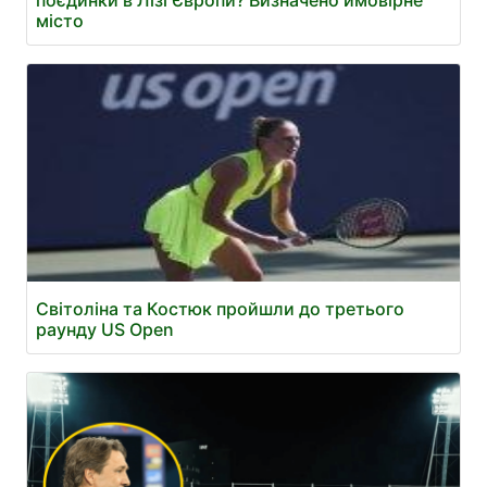
поєдинки в Лізі Європи? Визначено ймовірне
місто
Світоліна та Костюк пройшли до третього
раунду US Open