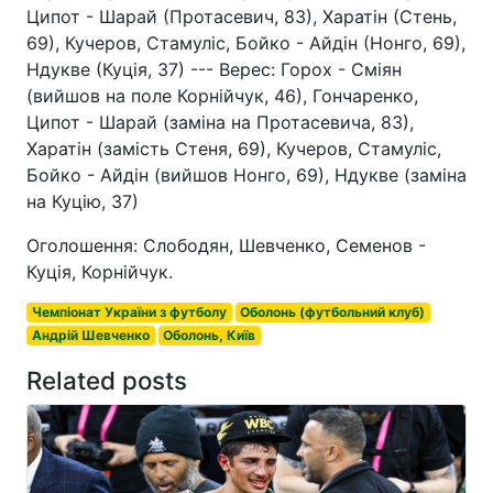
Ципот - Шарай (Протасевич, 83), Харатін (Стень,
69), Кучеров, Стамуліс, Бойко - Айдін (Нонго, 69),
Ндукве (Куція, 37) --- Верес: Горох - Сміян
(вийшов на поле Корнійчук, 46), Гончаренко,
Ципот - Шарай (заміна на Протасевича, 83),
Харатін (замість Стеня, 69), Кучеров, Стамуліс,
Бойко - Айдін (вийшов Нонго, 69), Ндукве (заміна
на Куцію, 37)
Оголошення: Слободян, Шевченко, Семенов -
Куція, Корнійчук.
Чемпіонат України з футболу
Оболонь (футбольний клуб)
Андрій Шевченко
Оболонь, Київ
Related posts