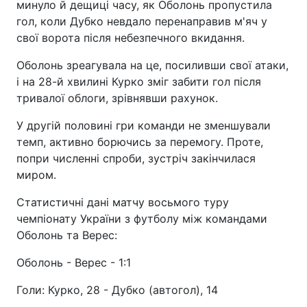
минуло й дещиці часу, як Оболонь пропустила
гол, коли Дубко невдало перенаправив м'яч у
свої ворота після небезпечного вкидання.
Оболонь зреагувала на це, посиливши свої атаки,
і на 28-й хвилині Курко зміг забити гол після
тривалої облоги, зрівнявши рахунок.
У другій половині гри команди не зменшували
темп, активно борючись за перемогу. Проте,
попри численні спроби, зустріч закінчилася
миром.
Статистичні дані матчу восьмого туру
чемпіонату України з футболу між командами
Оболонь та Верес:
Оболонь - Верес - 1:1
Голи: Курко, 28 - Дубко (автогол), 14