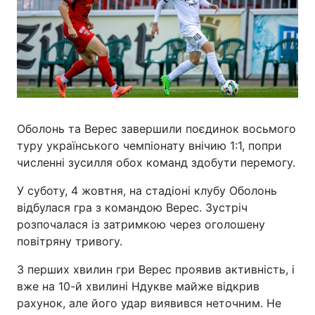
Оболонь та Верес завершили поєдинок восьмого
туру українського чемпіонату внічию 1:1, попри
численні зусилля обох команд здобути перемогу.
У суботу, 4 жовтня, на стадіоні клубу Оболонь
відбулася гра з командою Верес. Зустріч
розпочалася із затримкою через оголошену
повітряну тривогу.
З перших хвилин гри Верес проявив активність, і
вже на 10-й хвилині Ндукве майже відкрив
рахунок, але його удар виявився неточним. Не