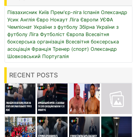
Півзахисник
Київ
Прем'єр-ліга
Іспанія
Олександр
Усик
Англія
Євро
Нокаут
Ліга Європи УЄФА
Чемпіонат України з футболу
Збірна України з
футболу
Ліга
Футболіст
Європа
Всесвітня
боксерська організація
Всесвітня боксерська
асоціація
Франція
Тренер (спорт)
Олександр
Шовковський
Португалія
RECENT POSTS