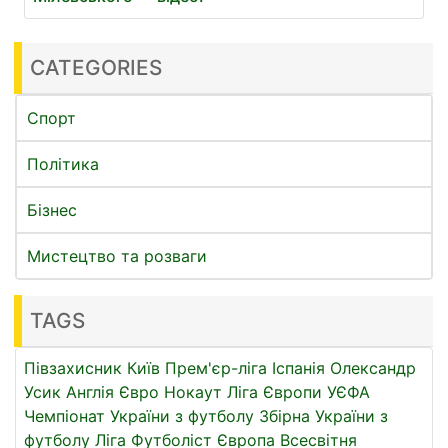
CATEGORIES
Спорт
Політика
Бізнес
Мистецтво та розваги
TAGS
Півзахисник
Київ
Прем'єр-ліга
Іспанія
Олександр
Усик
Англія
Євро
Нокаут
Ліга Європи УЄФА
Чемпіонат України з футболу
Збірна України з
футболу
Ліга
Футболіст
Європа
Всесвітня