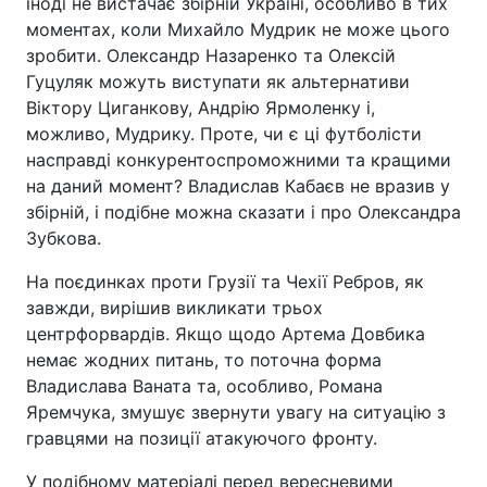
іноді не вистачає збірній Україні, особливо в тих
моментах, коли Михайло Мудрик не може цього
зробити. Олександр Назаренко та Олексій
Гуцуляк можуть виступати як альтернативи
Віктору Циганкову, Андрію Ярмоленку і,
можливо, Мудрику. Проте, чи є ці футболісти
насправді конкурентоспроможними та кращими
на даний момент? Владислав Кабаєв не вразив у
збірній, і подібне можна сказати і про Олександра
Зубкова.
На поєдинках проти Грузії та Чехії Ребров, як
завжди, вирішив викликати трьох
центрфорвардів. Якщо щодо Артема Довбика
немає жодних питань, то поточна форма
Владислава Ваната та, особливо, Романа
Яремчука, змушує звернути увагу на ситуацію з
гравцями на позиції атакуючого фронту.
У подібному матеріалі перед вересневими