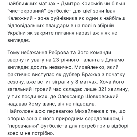
найближчих матчах - Дмитро Криськів чи більш
"чистокровний" футболіст для цієї зони Іван
Калюжний - зона руйнівника як один з найбільш
відповідальних плацдармів на полі в збірній
України як закрите питання наразі аж ніяк не
виглядає.
Тому небажання Реброва та його команди
звернути увагу на 23-річного таланта з Динамо
виглядає досить незвично. Михайленко, який
фактично виступає як дублер Бражка з початку
сезону, вже встиг зіграти у 8 матчах. Хоча його
загальний ігровий час складає лише 321 хвилину,
у тих поєдинках, де Олександр Шовковський
надавав йому шанс, він не підводив.
Найголовнішою перевагою Михайленка є те, що
опорна зона є його природним середовищем, і
"перевчання" футболіста для потреб гри в відборі
зовсім не потрібно.