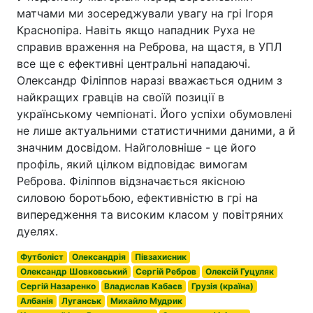
матчами ми зосереджували увагу на грі Ігоря
Краснопіра. Навіть якщо нападник Руха не
справив враження на Реброва, на щастя, в УПЛ
все ще є ефективні центральні нападаючі.
Олександр Філіппов наразі вважається одним з
найкращих гравців на своїй позиції в
українському чемпіонаті. Його успіхи обумовлені
не лише актуальними статистичними даними, а й
значним досвідом. Найголовніше - це його
профіль, який цілком відповідає вимогам
Реброва. Філіппов відзначається якісною
силовою боротьбою, ефективністю в грі на
випередження та високим класом у повітряних
дуелях.
Футболіст
Олександрія
Півзахисник
Олександр Шовковський
Сергій Ребров
Олексій Гуцуляк
Сергій Назаренко
Владислав Кабаєв
Грузія (країна)
Албанія
Луганськ
Михайло Мудрик