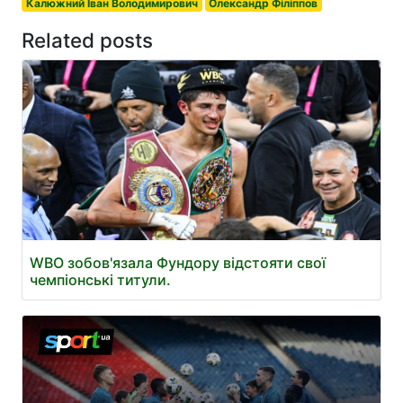
Калюжний Іван Володимирович
Олександр Філіппов
Related posts
WBO зобов'язала Фундору відстояти свої
чемпіонські титули.