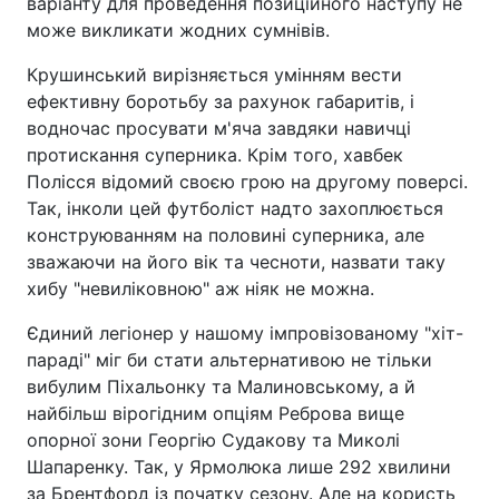
варіанту для проведення позиційного наступу не
може викликати жодних сумнівів.
Крушинський вирізняється умінням вести
ефективну боротьбу за рахунок габаритів, і
водночас просувати м'яча завдяки навичці
протискання суперника. Крім того, хавбек
Полісся відомий своєю грою на другому поверсі.
Так, інколи цей футболіст надто захоплюється
конструюванням на половині суперника, але
зважаючи на його вік та чесноти, назвати таку
хибу "невиліковною" аж ніяк не можна.
Єдиний легіонер у нашому імпровізованому "хіт-
параді" міг би стати альтернативою не тільки
вибулим Піхальонку та Малиновському, а й
найбільш вірогідним опціям Реброва вище
опорної зони Георгію Судакову та Миколі
Шапаренку. Так, у Ярмолюка лише 292 хвилини
за Брентфорд із початку сезону. Але на користь