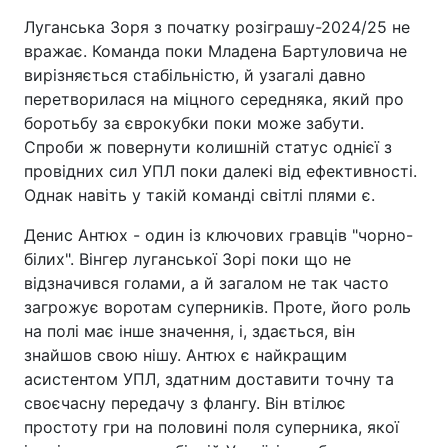
Луганська Зоря з початку розіграшу-2024/25 не
вражає. Команда поки Младена Бартуловича не
вирізняється стабільністю, й узагалі давно
перетворилася на міцного середняка, який про
боротьбу за єврокубки поки може забути.
Спроби ж повернути колишній статус однієї з
провідних сил УПЛ поки далекі від ефективності.
Однак навіть у такій команді світлі плями є.
Денис Антюх - один із ключових гравців "чорно-
білих". Вінгер луганської Зорі поки що не
відзначився голами, а й загалом не так часто
загрожує воротам суперників. Проте, його роль
на полі має інше значення, і, здається, він
знайшов свою нішу. Антюх є найкращим
асистентом УПЛ, здатним доставити точну та
своєчасну передачу з флангу. Він втілює
простоту гри на половині поля суперника, якої