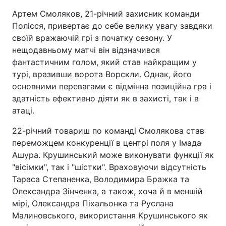
Артем Смоляков, 21-річний захисник команди
Полісся, привертає до себе велику увагу завдяки
своїй вражаючій грі з початку сезону. У
нещодавньому матчі він відзначився
фантастичним голом, який став найкращим у
турі, вразивши ворота Ворскли. Однак, його
основними перевагами є відмінна позиційна гра і
здатність ефективно діяти як в захисті, так і в
атаці.
22-річний товариш по команді Смолякова став
переможцем конкуренції в центрі поля у Імада
Ашура. Крушинський може виконувати функції як
"вісімки", так і "шістки". Враховуючи відсутність
Тараса Степаненка, Володимира Бражка та
Олександра Зінченка, а також, хоча й в меншій
мірі, Олександра Піхальонка та Руслана
Малиновського, використання Крушинського як