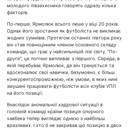
молодого півзахисника говорять одразу кілька
факторів.
По-перше, Ярмолюк всього лише у віці 20 років.
Однак його зростання як футболіста не викликає
жодних сумнівів. Протягом останніх півтора року
він став повноцінним членом основного складу
команди, що грає у найсильнішій лізі світу. "По-
друге", це логічно випливає з першого. Середа, в
якій перебуває Ярмолюк, де він тренується та
вдосконалює свої навички, безумовно, є більш
конкурентоспроможною, ніж умови, в яких нині
змушені працювати футболісти всіх клубів УПЛ
на його позиції.
Внаслідок аномальної кадрової ситуації в
головній команді країни позиція опорного
хавбека тепер виглядає однією з найбільш
вразливих. І хто б не закривав цю позицію в двох