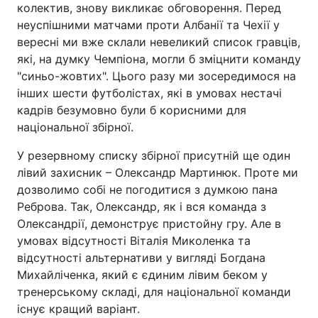
колектив, знову викликає обговорення. Перед
неуспішними матчами проти Албанії та Чехії у
вересні ми вже склали невеликий список гравців,
які, на думку Чемпіона, могли б зміцнити команду
"синьо-жовтих". Цього разу ми зосередимося на
інших шести футболістах, які в умовах нестачі
кадрів безумовно були б корисними для
національної збірної.
У резервному списку збірної присутній ще один
лівий захисник – Олександр Мартинюк. Проте ми
дозволимо собі не погодитися з думкою пана
Реброва. Так, Олександр, як і вся команда з
Олександрії, демонструє пристойну гру. Але в
умовах відсутності Віталія Миколенка та
відсутності альтернативи у вигляді Богдана
Михайліченка, який є єдиним лівим беком у
тренерському складі, для національної команди
існує кращий варіант.