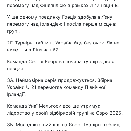
перемогу над Фінляндією в рамках Ліги націй B.
У ще одному поєдинку Греція здобула виїзну
перемогу над Ірландією і посіла перше місце в
групі.
2Г. Турнірні таблиці. Україна йде без очок. Як не
вилетіти з Ліги націй?
Команда Сергія Реброва почала турнір з двох
невдач.
3А. Неймовірна серія продовжується. Збірна
України U-21 перемогла команду Північної
Ірландії.
Команда Унаї Мельгоси все ще утримує
лідерство у своїй відбірковій групі на Євро-2025.
3Б. Молодіжка вийшла на Євро! Турнірні таблиці