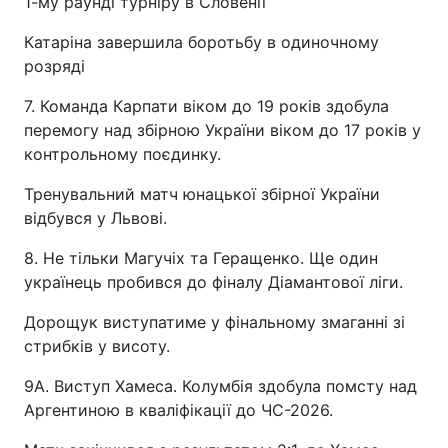
1-му раунді турніру в Словенії
Катаріна завершила боротьбу в одиночному
розряді
7. Команда Карпати віком до 19 років здобула
перемогу над збірною України віком до 17 років у
контрольному поєдинку.
Тренувальний матч юнацької збірної України
відбувся у Львові.
8. Не тільки Магучіх та Геращенко. Ще один
українець пробився до фіналу Діамантової ліги.
Дорощук виступатиме у фінальному змаганні зі
стрибків у висоту.
9А. Виступ Хамеса. Колумбія здобула помсту над
Аргентиною в кваліфікації до ЧС-2026.