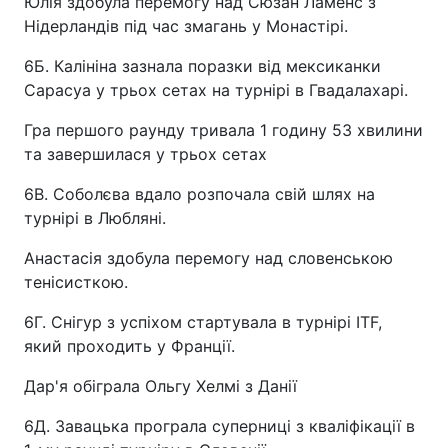
Юлія здобула перемогу над Сюзан Ламенс з
Нідерландів під час змагань у Монастірі.
6Б. Калініна зазнала поразки від мексиканки
Сарасуа у трьох сетах на турнірі в Гвадалахарі.
Гра першого раунду тривала 1 годину 53 хвилини
та завершилася у трьох сетах
6В. Соболєва вдало розпочала свій шлях на
турнірі в Любляні.
Анастасія здобула перемогу над словенською
тенісисткою.
6Г. Снігур з успіхом стартувала в турнірі ITF,
який проходить у Франції.
Дар'я обіграла Ольгу Хелмі з Данії
6Д. Завацька програла суперниці з кваліфікації в