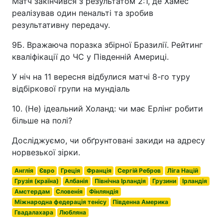
Матч закінчився з результатом 2:1, де Хамес
реалізував один пенальті та зробив
результативну передачу.
9Б. Вражаюча поразка збірної Бразилії. Рейтинг
кваліфікації до ЧС у Південній Америці.
У ніч на 11 вересня відбулися матчі 8-го туру
відбіркової групи на мундіаль
10. (Не) ідеальний Холанд: чи має Ерлінг робити
більше на полі?
Досліджуємо, чи обґрунтовані закиди на адресу
норвезької зірки.
Англія
Євро
Греція
Франція
Сергій Ребров
Ліга Націй
Грузія (країна)
Албанія
Північна Ірландія
Грузини
Ірландія
Амстердам
Словенія
Фінляндія
Міжнародна федерація тенісу
Південна Америка
Гвадалахара
Любляна