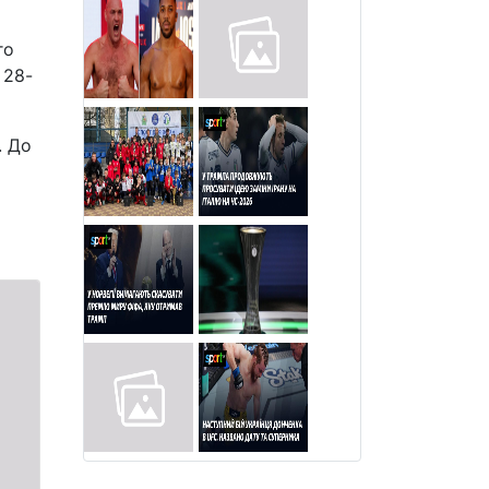
го
 28-
. До