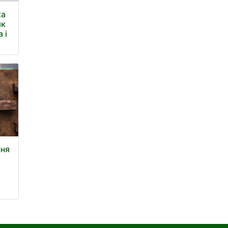
ка
як
 і
шня