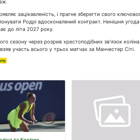
аж.
являє зацікавленість, і прагне зберегти свого ключово
опонувати Родрі вдосконалений контракт. Нинішня угода
ває до літа 2027 року.
ого сезону через розрив хрестоподібних зв'язок коліна
 взяв участь всього у трьох матчах за Манчестер Сіті.
олу
оліна та Костюк