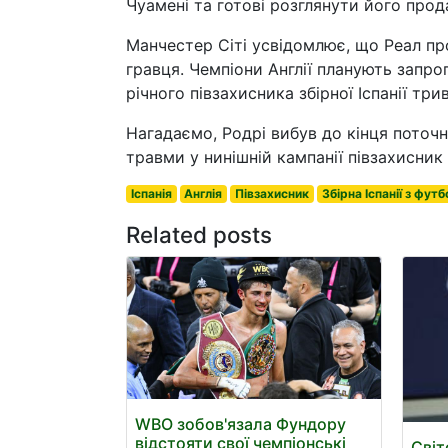
Чуамені та готові розглянути його прод
Манчестер Сіті усвідомлює, що Реал про
гравця. Чемпіони Англії планують запр
річного півзахисника збірної Іспанії три
Нагадаємо, Родрі вибув до кінця поточн
травми у нинішній кампанії півзахисник
Іспанія
Англія
Півзахисник
Збірна Іспанії з футб
Related posts
WBO зобов'язала Фундору
відстояти свої чемпіонські
Світ