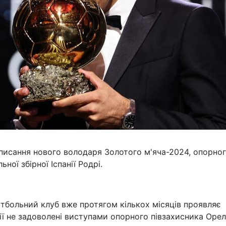
писання нового володаря Золотого м'яча-2024, опорно
ної збірної Іспанії Родрі.
утбольний клуб вже протягом кількох місяців проявляє
нії не задоволені виступами опорного півзахисника Оре