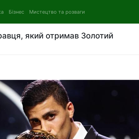
ка
Бізнес
Мистецтво та розваги
гравця, який отримав Золотий