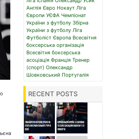
ліга
Іспанія
Олександр Усик
Англія
Євро
Нокаут
Ліга
Європи УЄФА
Чемпіонат
України з футболу
Збірна
України з футболу
Ліга
Футболіст
Європа
Всесвітня
боксерська організація
Всесвітня боксерська
асоціація
Франція
Тренер
(спорт)
Олександр
Шовковський
Португалія
RECENT POSTS
го
льєна