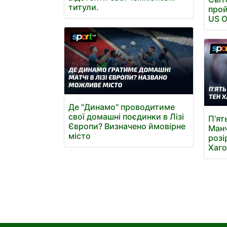
титули.
прой
US 
Де "Динамо" проводитиме
свої домашні поєдинки в Лізі
П'ят
Європи? Визначено ймовірне
Манч
місто
розі
Хаго