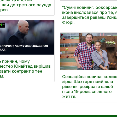
шли до третього раунду
"Сумні новини": боксерсь
Open
ікона висловився про те, 
завершиться реванш Усика
Ф'юрі.
ь причин, чому
естер Юнайтед вирішив
рвати контракт з тен
м.
Сенсаційна новина: коли
зірка Шахтаря прийняла
рішення розірвати шлюб
після 19 років спільного
життя.