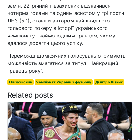
замін. 22-річний півзахисник відзначився
чотирма голами та одним асистом у грі проти
ЛНЗ (5:1), ставши автором найшвидшого
гольового покеру в історії українського
чемпіонату і наймолодшим гравцем, якому
вдалося досягти цього успіху.
Переможці щомісячних голосувань отримують
можливість змагатися за титул "Найкращий
гравець року".
Півзахисник
Чемпіонат України з футболу
Дмитро Різник
Related posts