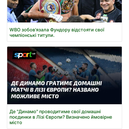
WBO зобов'язала Фундору відстояти свої
чемпіонські титули.
Де "Динамо" проводитиме свої домашні
поєдинки в Лізі Європи? Визначено ймовірне
місто