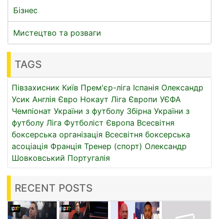
Бізнес
Мистецтво та розваги
TAGS
Півзахисник
Київ
Прем'єр-ліга
Іспанія
Олександр
Усик
Англія
Євро
Нокаут
Ліга Європи УЄФА
Чемпіонат України з футболу
Збірна України з
футболу
Ліга
Футболіст
Європа
Всесвітня
боксерська організація
Всесвітня боксерська
асоціація
Франція
Тренер (спорт)
Олександр
Шовковський
Португалія
RECENT POSTS