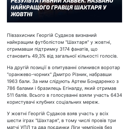
Півзахисник Георгій Судаков визнаний
найкращим футболістом "Шахтаря" у жовтні,
отримавши підтримку 3174 фанатів, що
становить 49,3% від загальної кількості голосів.
На другій позиції в опитуванні опинився воротар
"оранжево-чорних" Дмитро Різник, набравши
1963 бали. За ним слідують Артем Бондаренко з
786 балами і бразилець Егіналду, який отримав
511 балів. Всього в голосуванні взяли участь 6434
користувачі клубних соціальних мереж.
У жовтні Георгій Судаков взяв участь у всіх
шести іграх "Шахтаря", в тому числі провів три
матчі УПЛ та два поєдинки Ліги чемпіонів без