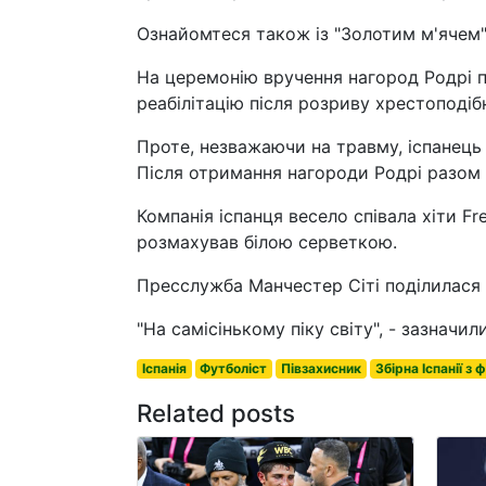
Ознайомтеся також із "Золотим м'ячем"
На церемонію вручення нагород Родрі 
реабілітацію після розриву хрестоподібн
Проте, незважаючи на травму, іспанець
Після отримання нагороди Родрі разом
Компанія іспанця весело співала хіти Fr
розмахував білою серветкою.
Пресслужба Манчестер Сіті поділилася 
"На самісінькому піку світу", - зазначи
Іспанія
Футболіст
Півзахисник
Збірна Іспанії з 
Related posts