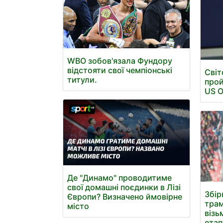
WBO зобов'язала Фундору
відстояти свої чемпіонські
Світ
титули.
прой
US 
Де "Динамо" проводитиме
свої домашні поєдинки в Лізі
Збір
Європи? Визначено ймовірне
трам
місто
візь
етап