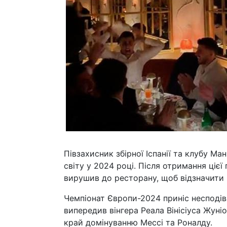
Півзахисник збірної Іспанії та клубу М
світу у 2024 році. Після отримання ціє
вирушив до ресторану, щоб відзначити
Чемпіонат Європи-2024 приніс несподіва
випередив вінгера Реала Вінісіуса Жуні
край домінуванню Мессі та Роналду.