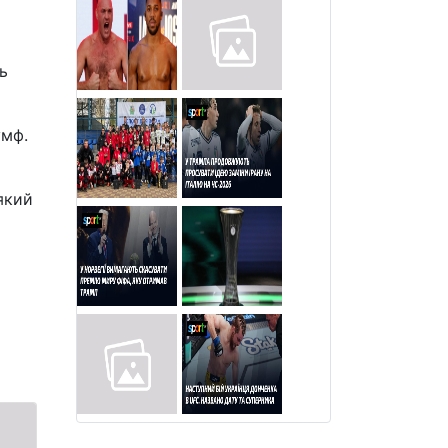
ь
умф.
 який