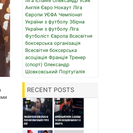
ліга
Іспанія
Олександр Усик
Англія
Євро
Нокаут
Ліга
Європи УЄФА
Чемпіонат
України з футболу
Збірна
України з футболу
Ліга
Футболіст
Європа
Всесвітня
боксерська організація
Всесвітня боксерська
асоціація
Франція
Тренер
(спорт)
Олександр
Шовковський
Португалія
RECENT POSTS
м
ями