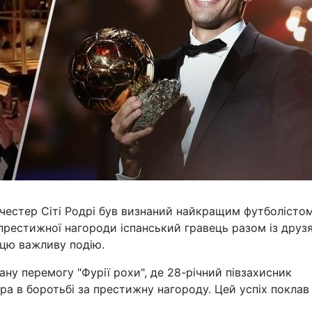
анчестер Сіті Родрі був визнаний найкращим футболісто
ї престижної нагороди іспанський гравець разом із друз
 цю важливу подію.
ну перемогу "Фурії рохи", де 28-річний півзахисник
ора в боротьбі за престижну нагороду. Цей успіх поклав