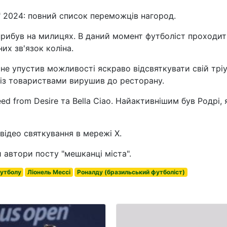
 2024: повний список переможців нагород.
прибув на милицях. В даний момент футболіст проходит
их зв'язок коліна.
 не упустив можливості яскраво відсвяткувати свій трі
 із товариствами вирушив до ресторану.
eed from Desire та Bella Ciao. Найактивнішим був Родрі,
відео святкування в мережі Х.
ли автори посту "мешканці міста".
футболу
Ліонель Мессі
Роналду (бразильський футболіст)