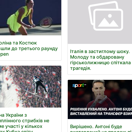
оліна та Костюк
шли до третього раунду
Італія в застиглому шоку.
Open
Молоду та обдаровану
гірськолижницю спіткала
трагедія.
на України з
плінного стрибків не
ме участі у кількох
Вирішено. Антоні буде
ах Кубка світу.
виставлений на продаж пі