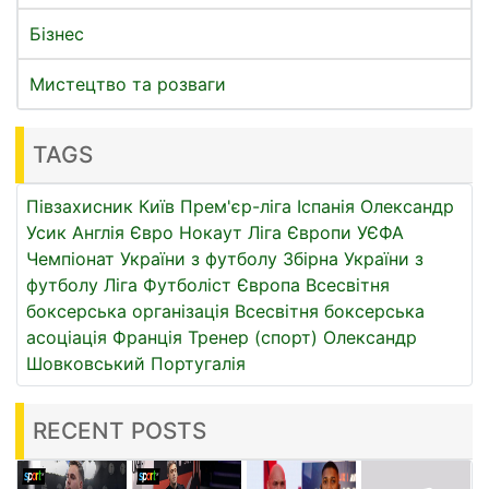
Бізнес
Мистецтво та розваги
TAGS
Півзахисник
Київ
Прем'єр-ліга
Іспанія
Олександр
Усик
Англія
Євро
Нокаут
Ліга Європи УЄФА
Чемпіонат України з футболу
Збірна України з
футболу
Ліга
Футболіст
Європа
Всесвітня
боксерська організація
Всесвітня боксерська
асоціація
Франція
Тренер (спорт)
Олександр
Шовковський
Португалія
RECENT POSTS