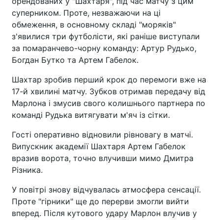
орендованих у "Шахтаря", під час матчу з цим
суперником. Проте, незважаючи на ці
обмеження, в основному складі "моряків"
з'явилися три футболісти, які раніше виступали
за помаранчево-чорну команду: Артур Рудько,
Богдан Бутко та Артем Габелок.
Шахтар зробив перший крок до перемоги вже на
17-й хвилині матчу. Зубков отримав передачу від
Марлона і змусив свого колишнього партнера по
команді Рудька витягувати м'яч із сітки.
Гості оперативно відновили рівновагу в матчі.
Випускник академії Шахтаря Артем Габелок
вразив ворота, точно влучивши мимо Дмитра
Різника.
У повітрі знову відчувалась атмосфера сенсації.
Проте "гірники" ще до перерви змогли вийти
вперед. Після кутового удару Марлон влучив у