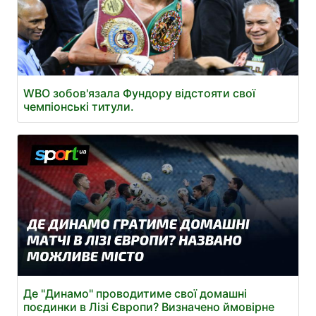
WBO зобов'язала Фундору відстояти свої
чемпіонські титули.
Де "Динамо" проводитиме свої домашні
поєдинки в Лізі Європи? Визначено ймовірне